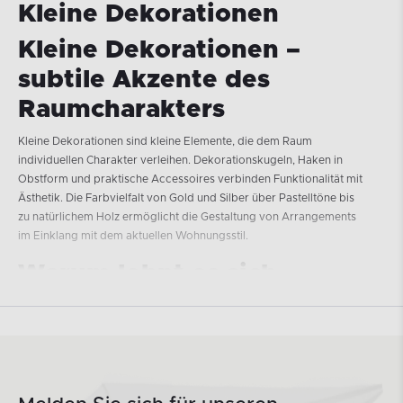
Kleine Dekorationen
Kleine Dekorationen –
subtile Akzente des
Raumcharakters
Kleine Dekorationen sind kleine Elemente, die dem Raum
individuellen Charakter verleihen. Dekorationskugeln, Haken in
Obstform und praktische Accessoires verbinden Funktionalität mit
Ästhetik. Die Farbvielfalt von Gold und Silber über Pastelltöne bis
zu natürlichem Holz ermöglicht die Gestaltung von Arrangements
im Einklang mit dem aktuellen Wohnungsstil.
Warum lohnt es sich,
kleine Dekorationen zu
verwenden
Kleine Dekorationen sind der einfachste Weg, den Raum ohne
Renovierung und große finanzielle Aufwendungen aufzufrischen.
Ein Farbwechsel bei Dekorationskugeln oder das Hinzufügen