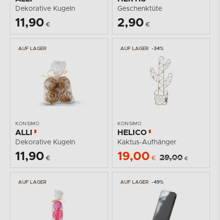
Dekorative Kugeln
Geschenktüte
11,90
2,90
€
€
AUF LAGER
AUF LAGER
-34%
KONSIMO
KONSIMO
ALLI
HELICO
Dekorative Kugeln
Kaktus-Aufhänger
11,90
19,00
29,00
€
€
€
AUF LAGER
AUF LAGER
-49%