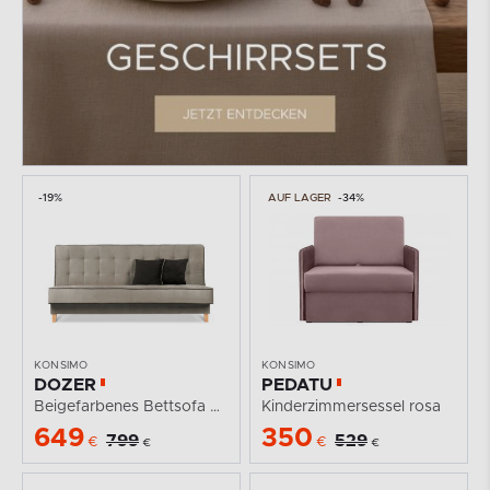
-19%
AUF LAGER
-34%
KONSIMO
KONSIMO
DOZER
PEDATU
Beigefarbenes Bettsofa mit Bettzeugkasten
Kinderzimmersessel rosa
649
350
799
529
€
€
€
€