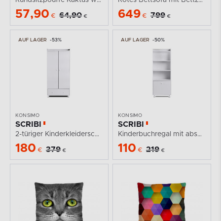
57,90
649
64,90
799
€
€
€
€
AUF LAGER
-53%
AUF LAGER
-50%
KONSIMO
KONSIMO
SCRIBI
SCRIBI
2-türiger Kinderkleiderschrank weiß
Kinderbuchregal mit abschließbaren Fächern weiß
180
110
379
219
€
€
€
€