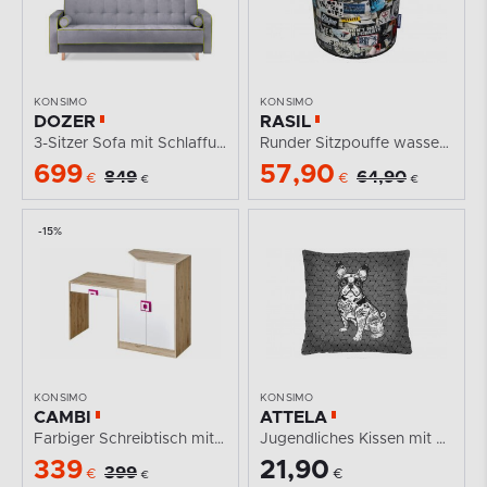
KONSIMO
KONSIMO
DOZER
RASIL
3-Sitzer Sofa mit Schlaffunktion bunt
Runder Sitzpouffe wasserdicht Schriftzug
699
57,90
849
64,90
€
€
€
€
-15%
KONSIMO
KONSIMO
CAMBI
ATTELA
Farbiger Schreibtisch mit Kommode für das...
Jugendliches Kissen mit Hund schwarz und weiß
339
21,90
399
€
€
€