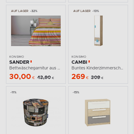
AUF LAGER
-32%
AUF LAGER
-13%
KONSIMO
KONSIMO
SANDER
CAMBI
Bettwäschegarnitur aus Baumwolle
Buntes Kinderzimmerschrank 40 cm weiß / Eiche hell /...
30,00
269
43,90
309
€
€
€
€
-11%
-15%