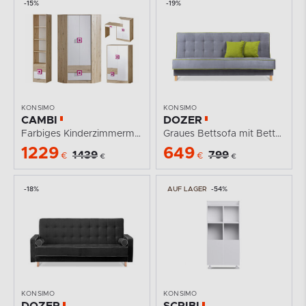
-15%
-19%
KONSIMO
KONSIMO
CAMBI
DOZER
Farbiges Kinderzimmermöbel-Set 4 Elemente Eckschrank...
Graues Bettsofa mit Bettzeugkasten
1229
649
1439
799
€
€
€
€
-18%
AUF LAGER
-54%
KONSIMO
KONSIMO