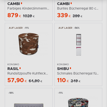
CAMBI
CAMBI
Farbiges KinderzimmermöbelSet 4 Elemente weiß /...
Buntes Bücherregal 80 cm für Kinderzimmer weiß /...
879
339
1029
399
€
€
€
€
AUF LAGER
-11%
AUF LAGER
-56%
KONSIMO
KONSIMO
RASIL
SHIBU
Rundsitzpouffe Kuhfleckenmuster
Schmales Bücherregal für Kinder
57,90
110
64,90
249
€
€
€
€
-18%
-11%