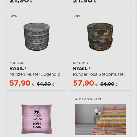
21,90
21,90
€
€
-11%
-11%
KONSIMO
KONSIMO
RASIL
RASIL
Münzen Muster Jugend pouffe
Runder rosa Steppmuster runder Puff
57,90
57,90
64,90
64,90
€
€
€
€
AUF LAGER
-21%