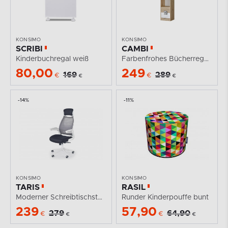
KONSIMO
KONSIMO
SCRIBI
CAMBI
Kinderbuchregal weiß
Farbenfrohes Bücherregal für Kinderzimmer weiß /...
80,00
249
169
289
€
€
€
€
-14%
-11%
KONSIMO
KONSIMO
TARIS
RASIL
Moderner Schreibtischstuhl schwarz grau
Runder Kinderpouffe bunt
239
57,90
279
64,90
€
€
€
€