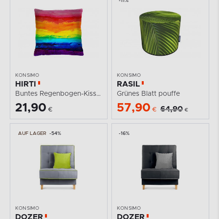
-11%
KONSIMO
KONSIMO
HIRTI
RASIL
Buntes Regenbogen-Kissen 40x40
Grünes Blatt pouffe
21,90
57,90
64,90
€
€
€
AUF LAGER
-54%
-16%
KONSIMO
KONSIMO
DOZER
DOZER