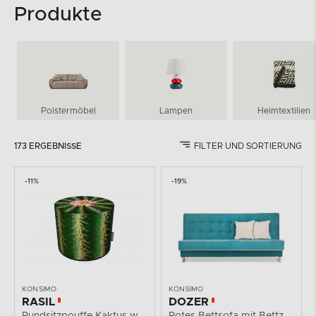
Produkte
Polstermöbel
Lampen
Heimtextilien
173 ERGEBNISSE
FILTER UND SORTIERUNG
-11%
-19%
KONSIMO
KONSIMO
RASIL
DOZER
Rundsitzpouffe Kaktus wasserdicht
Rotes Bettsofa mit Bettzeugkasten