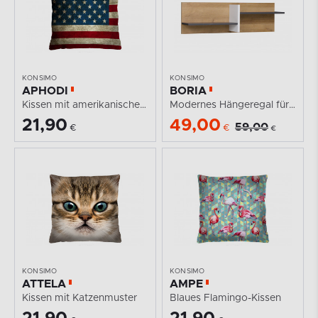
KONSIMO
KONSIMO
APHODI
BORIA
Kissen mit amerikanischer Flagge
Modernes Hängeregal für ein Jugendzimmer
21,90
49,00
59,00
€
€
€
KONSIMO
KONSIMO
ATTELA
AMPE
Kissen mit Katzenmuster
Blaues Flamingo-Kissen