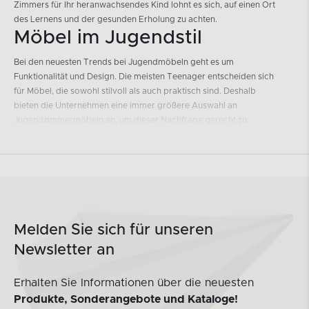
Zimmers für Ihr heranwachsendes Kind lohnt es sich, auf einen Ort
des Lernens und der gesunden Erholung zu achten.
Möbel im Jugendstil
Bei den neuesten Trends bei Jugendmöbeln geht es um
Funktionalität und Design. Die meisten Teenager entscheiden sich
für Möbel, die sowohl stilvoll als auch praktisch sind. Deshalb
bieten die Unternehmen eine immer größere Auswahl an
Jugendzimmermöbeln an, um dieser Nachfrage gerecht zu
werden. Auch die Möbelgeschäfte folgen dem Trend und bieten
immer mehr Designoptionen und jugendgerechte Funktionen an.
Funktionalität ist das A und O bei Jugendzimmermöbeln, und
Teenager suchen nach Möbeln, die mehrere Funktionen erfüllen
können. Ein Schreibtisch mit eingebautem Stauraum oder
Schubladen ist eine beliebte Wahl, da er sowohl Stauraum als auch
Melden Sie sich für unseren
Arbeitsfläche in einem Möbelstück bietet. Kleinere Details wie
verstellbare Einlegeböden und versteckte Kabel sind ebenfalls auf
Newsletter an
die Bedürfnisse von Teenagern abgestimmt. Ein zeitloses
Möbelstück ist auch die Schrankwand, die es uns ermöglicht, eine
Erhalten Sie Informationen über die neuesten
große Menge an Dingen an einem Ort zu verstauen.
Produkte, Sonderangebote und Kataloge!