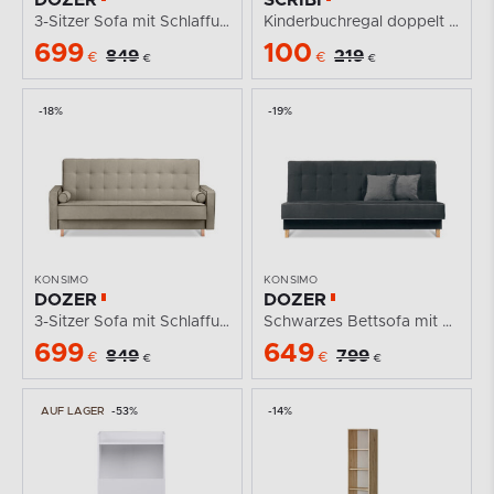
DOZER
SCRIBI
3-Sitzer Sofa mit Schlaffunktion schwarz
Kinderbuchregal doppelt weiß
699
100
849
219
€
€
€
€
-18%
-19%
KONSIMO
KONSIMO
DOZER
DOZER
3-Sitzer Sofa mit Schlaffunktion beige
Schwarzes Bettsofa mit Bettzeugkasten
699
649
849
799
€
€
€
€
AUF LAGER
-53%
-14%