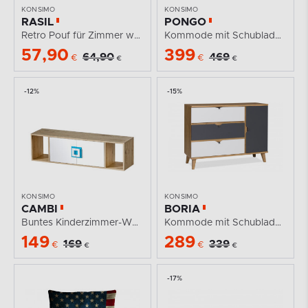
KONSIMO
KONSIMO
RASIL
PONGO
Retro Pouf für Zimmer wasserdicht
Kommode mit Schubladen für das Kinderzimmer in Grau /...
57,90
399
64,90
469
€
€
€
€
-12%
-15%
KONSIMO
KONSIMO
CAMBI
BORIA
Buntes Kinderzimmer-Wandregal weiß / helle Eiche /...
Kommode mit Schubladen und Regalen für das...
149
289
169
339
€
€
€
€
-17%