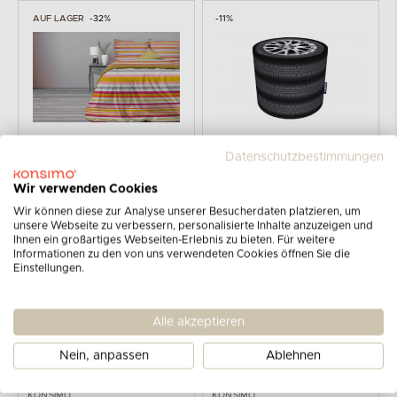
AUF LAGER
-32%
-11%
KONSIMO
KONSIMO
Datenschutzbestimmungen
SANDER
RASIL
Bettwäschegarnitur aus Baumwolle
Reifensitz Pouffe
Wir verwenden Cookies
25,00
57,90
Wir können diese zur Analyse unserer Besucherdaten platzieren, um
36,90
64,90
€
€
€
€
unsere Webseite zu verbessern, personalisierte Inhalte anzuzeigen und
Ihnen ein großartiges Webseiten-Erlebnis zu bieten. Für weitere
Informationen zu den von uns verwendeten Cookies öffnen Sie die
-15%
-15%
Einstellungen.
Alle akzeptieren
Nein, anpassen
Ablehnen
KONSIMO
KONSIMO