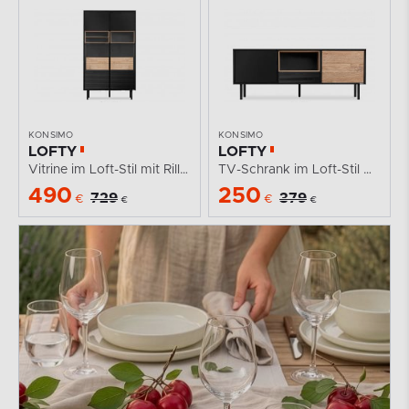
KONSIMO
KONSIMO
LOFTY
LOFTY
Vitrine im Loft-Stil mit Rillenfront
TV-Schrank im Loft-Stil mit Rillenmuster
490
250
729
379
€
€
€
€