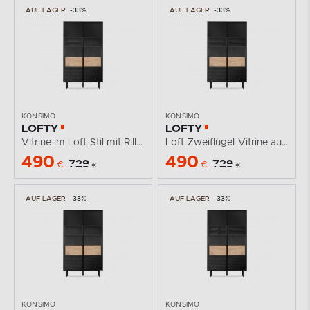
AUF LAGER
-33%
AUF LAGER
-33%
KONSIMO
KONSIMO
LOFTY
LOFTY
Vitrine im Loft-Stil mit Rillenfront
Loft-Zweiflügel-Vitrine auf hohen Beinen
490
490
729
729
€
€
€
€
AUF LAGER
-33%
AUF LAGER
-33%
KONSIMO
KONSIMO