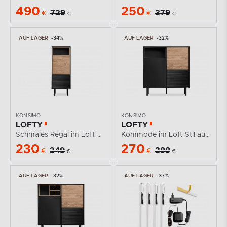
490
250
729
379
€
€
€
€
AUF LAGER
-34%
AUF LAGER
-32%
KONSIMO
KONSIMO
LOFTY
LOFTY
Schmales Regal im Loft-Stil
Kommode im Loft-Stil auf schwarzen Beinen
230
270
349
399
€
€
€
€
AUF LAGER
-32%
AUF LAGER
-37%