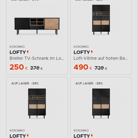
KONSIMO
KONSIMO
LOFTY
LOFTY
Breiter TV-Schrank im Loft-Stil mit Einlegeböden
Loft-Vitrine auf hohen Beinen
250
490
379
729
€
€
€
€
AUF LAGER
-33%
AUF LAGER
-33%
KONSIMO
KONSIMO
LOFTY
LOFTY