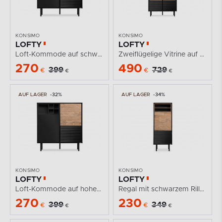
KONSIMO
KONSIMO
LOFTY
LOFTY
Loft-Kommode auf schwarzen Beinen
Zweiflügelige Vitrine auf hohen Beinen im Loft-Stil
270
490
399
729
€
€
€
€
AUF LAGER
-32%
AUF LAGER
-34%
KONSIMO
KONSIMO
LOFTY
LOFTY
Loft-Kommode auf hohen schwarzen Beinen
Regal mit schwarzem Rillenmuster
270
230
399
349
€
€
€
€