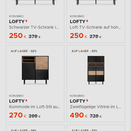
KONSIMO
KONSIMO
LOFTY
LOFTY
Schwarzer TV-Schrank im Loft-Stil mit Einlegeböden
Loft-TV-Schrank auf hohen Beinen
250
250
379
379
€
€
€
€
AUF LAGER
-32%
AUF LAGER
-33%
KONSIMO
KONSIMO
LOFTY
LOFTY
Kommode im Loft-Stil auf hohen Beinen
Zweiflügelige Vitrine im Loft-Stil
270
490
399
729
€
€
€
€
AUF LAGER
-34%
AUF LAGER
-33%