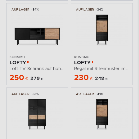
AUF LAGER
-34%
AUF LAGER
-34%
KONSIMO
KONSIMO
LOFTY
LOFTY
Loft-TV-Schrank auf hohen Holzbeinen
Regal mit Rillenmuster im Loft-Stil
250
230
379
349
€
€
€
€
AUF LAGER
-33%
AUF LAGER
-34%