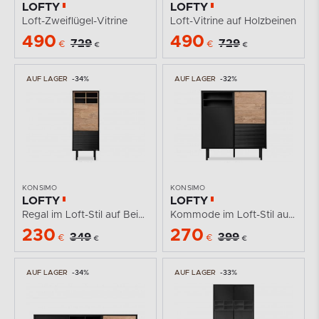
LOFTY
LOFTY
Loft-Zweiflügel-Vitrine
Loft-Vitrine auf Holzbeinen
490
490
729
729
€
€
€
€
AUF LAGER
-34%
AUF LAGER
-32%
KONSIMO
KONSIMO
LOFTY
LOFTY
Regal im Loft-Stil auf Beinen
Kommode im Loft-Stil auf hohen Beinen
230
270
349
399
€
€
€
€
AUF LAGER
-34%
AUF LAGER
-33%