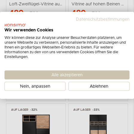
Loft-Zweiflügel-Vitrine auf Holzbeinen
Vitrine auf hohen Beinen mit Rillenfront im Loft-Stil
490
490
729
729
€
€
€
€
Datenschutzbestimmungen
AUF LAGER
-33%
AUF LAGER
-32%
Wir verwenden Cookies
Wir können diese zur Analyse unserer Besucherdaten platzieren, um
unsere Webseite zu verbessern, personalisierte Inhalte anzuzeigen und
Ihnen ein großartiges Webseiten-Erlebnis zu bieten. Für weitere
Informationen zu den von uns verwendeten Cookies öffnen Sie die
Einstellungen.
KONSIMO
KONSIMO
Alle akzeptieren
LOFTY
LOFTY
Loft-Zweiflügel-Vitrine
Loft-Kommode auf schwarzen Beinen
Nein, anpassen
Ablehnen
490
270
729
399
€
€
€
€
AUF LAGER
-32%
AUF LAGER
-33%