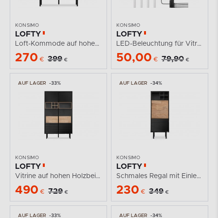
KONSIMO
KONSIMO
LOFTY
LOFTY
Loft-Kommode auf hohen schwarzen Beinen
LED-Beleuchtung für Vitrine
270
50,00
399
79,90
€
€
€
€
AUF LAGER
-33%
AUF LAGER
-34%
KONSIMO
KONSIMO
LOFTY
LOFTY
Vitrine auf hohen Holzbeinen mit Rillenfront im...
Schmales Regal mit Einlegeböden im Loft-Stil
490
230
729
349
€
€
€
€
AUF LAGER
-33%
AUF LAGER
-34%