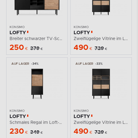
KONSIMO
KONSIMO
LOFTY
LOFTY
Breiter schwarzer TV-Schrank im Loft-Stil mit...
Zweiflügelige Vitrine im Loft-Stil auf hohen Beinen
250
490
379
729
€
€
€
€
AUF LAGER
-34%
AUF LAGER
-33%
KONSIMO
KONSIMO
LOFTY
LOFTY
Schmales Regal im Loft-Stil mit Rillenmuster
Zweiflügelige Vitrine im Loft-Stil mit Schubladen
230
490
349
729
€
€
€
€