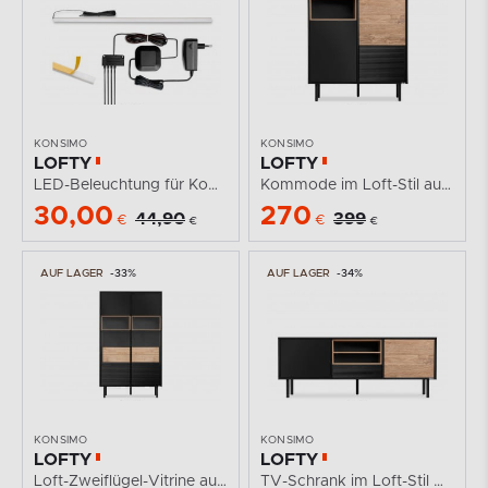
KONSIMO
KONSIMO
LOFTY
LOFTY
LED-Beleuchtung für Kommode, Regal und TV-Schrank
Kommode im Loft-Stil auf schwarzen Beinen
30,00
270
44,90
399
€
€
€
€
AUF LAGER
-33%
AUF LAGER
-34%
KONSIMO
KONSIMO
LOFTY
LOFTY
Loft-Zweiflügel-Vitrine auf hohen Beinen
TV-Schrank im Loft-Stil mit Einlegeböden