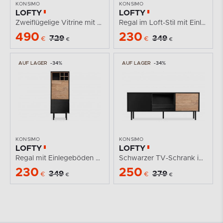
KONSIMO
KONSIMO
LOFTY
LOFTY
Zweiflügelige Vitrine mit Schubladen im Loft-Stil
Regal im Loft-Stil mit Einlegeböden
490
230
729
349
€
€
€
€
AUF LAGER
-34%
AUF LAGER
-34%
KONSIMO
KONSIMO
LOFTY
LOFTY
Regal mit Einlegeböden auf Beinen
Schwarzer TV-Schrank im Loft-Stil mit Rillenmuster
230
250
349
379
€
€
€
€