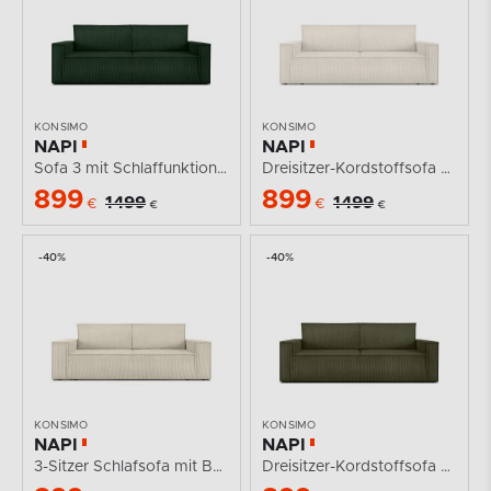
KONSIMO
KONSIMO
NAPI
NAPI
Sofa 3 mit Schlaffunktion Kordstoff dunkelgrün
Dreisitzer-Kordstoffsofa ausklappbar mit...
899
899
1499
1499
€
€
€
€
-40%
-40%
KONSIMO
KONSIMO
NAPI
NAPI
3-Sitzer Schlafsofa mit Bettzeugcontainer creme
Dreisitzer-Kordstoffsofa ausklappbar mit...