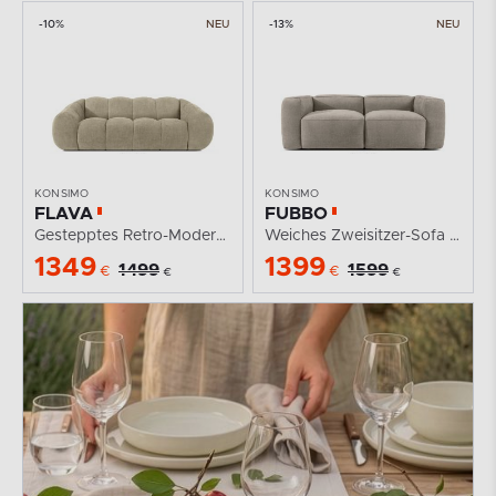
-10%
NEU
-13%
NEU
KONSIMO
KONSIMO
FLAVA
FUBBO
Gestepptes Retro-Modern-Dreisitzer-Sofa in Sand
Weiches Zweisitzer-Sofa aus einem Gewebestoff in Beige
1349
1399
1499
1599
€
€
€
€