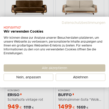
Datenschutzbestimmungen
KONSIMO
KONSIMO
GUSTAVO II
GUSTAVO
Wir verwenden Cookies
Ausklappbares Dreisitzer-Sofa im Wildlederimitat-Stil...
Dreisitzer-Sofa Bouclé aus cremefarbenem Oberstoff
Wir können diese zur Analyse unserer Besucherdaten platzieren, um
769
749
999
1149
€
€
unsere Webseite zu verbessern, personalisierte Inhalte anzuzeigen und
€
€
Ihnen ein großartiges Webseiten-Erlebnis zu bieten. Für weitere
Informationen zu den von uns verwendeten Cookies öffnen Sie die
Einstellungen.
-15%
-10%
Alle akzeptieren
Nein, anpassen
Ablehnen
KONSIMO
KONSIMO
ERISO
BUFFO
Schlafsofa vintage rot
Wohnzimmer-Sofa "Wolke" aus sandfarbenem Gewebestoff
949
1499
1119
1669
€
€
€
€