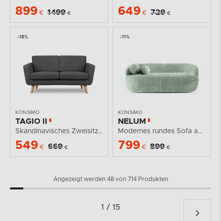
899
649
1499
729
€
€
€
€
-18%
-11%
KONSIMO
KONSIMO
TAGIO II
NELUM
Skandinavisches Zweisitzer-Sofa aus Gewebestoff in...
Modernes rundes Sofa aus Chenille-Stoff minzgrün
549
799
669
899
€
€
€
€
Angezeigt werden 48 von 714 Produkten
1 / 15