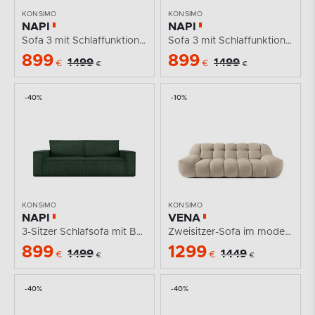
KONSIMO
KONSIMO
NAPI
NAPI
Sofa 3 mit Schlaffunktion Kordstoff beige
Sofa 3 mit Schlaffunktion Kordstoff creme
899
899
1499
1499
€
€
€
€
-40%
-10%
KONSIMO
KONSIMO
NAPI
VENA
3-Sitzer Schlafsofa mit Bettkasten dunkelgrün
Zweisitzer-Sofa im modernen Stil beige
899
1299
1499
1449
€
€
€
€
-40%
-40%