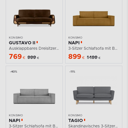
KONSIMO
KONSIMO
GUSTAVO II
NAPI
Ausklappbares Dreisitzer-Sofa im Wildlederimitat-Stil...
3-Sitzer Schlafsofa mit Bettkasten gelb
769
899
999
1499
€
€
€
€
-40%
-11%
KONSIMO
KONSIMO
NAPI
TAGIO
3-Sitzer Schlafsofa mit Bettkasten hellgrau
Skandinavisches 3-Sitzer-Sofa in Grau