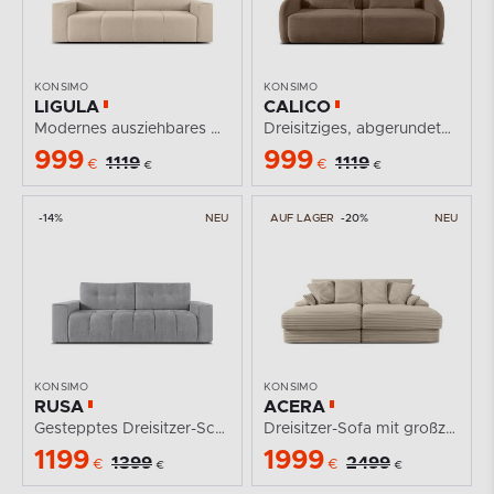
KONSIMO
KONSIMO
LIGULA
CALICO
Modernes ausziehbares Schlafsofa aus Chenille-Stoff in...
Dreisitziges, abgerundetes ausziehbares Schlafsofa aus...
999
999
1119
1119
€
€
€
€
-14%
NEU
AUF LAGER
-20%
NEU
KONSIMO
KONSIMO
RUSA
ACERA
Gestepptes Dreisitzer-Schlafsofa ausziehbar in einem...
Dreisitzer-Sofa mit großzügiger Sitzfläche aus...
1199
1999
1399
2499
€
€
€
€