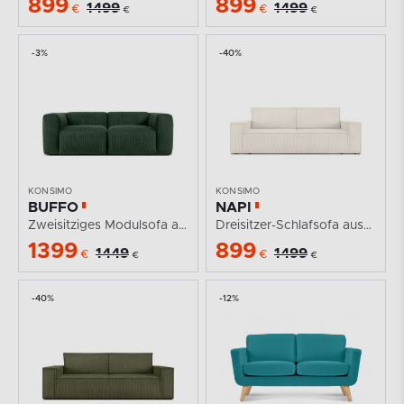
899
899
1499
1499
€
€
€
€
-3%
-40%
KONSIMO
KONSIMO
BUFFO
NAPI
Zweisitziges Modulsofa aus Kordstoff dunkelgrün
Dreisitzer-Schlafsofa ausklappbar mit Bettkasten in...
1399
899
1449
1499
€
€
€
€
-40%
-12%