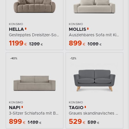
KONSIMO
KONSIMO
HELLA
MOLLIS
Gestepptes Dreisitzer-Sofa mit Schlaffunktion aus...
Ausziehbares Sofa mit Kissen Kordstoff-Stoff creme
1199
899
1399
1099
€
€
€
€
-40%
-12%
KONSIMO
KONSIMO
NAPI
TAGIO
3-Sitzer Schlafsofa mit Bettkasten beige
Graues skandinavisches 2-Sitzer-Sofa
899
529
1499
599
€
€
€
€