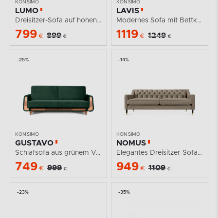
KONSIMO
KONSIMO
LUMO
LAVIS
Dreisitzer-Sofa auf hohen Beinen ecrufarbener...
Modernes Sofa mit Bettkasten in Ecru
799
1119
899
1249
€
€
€
€
-25%
-14%
KONSIMO
KONSIMO
GUSTAVO
NOMUS
Schlafsofa aus grünem Velours
Elegantes Dreisitzer-Sofa Velours mit Steppung beige
749
949
999
1109
€
€
€
€
-23%
-35%