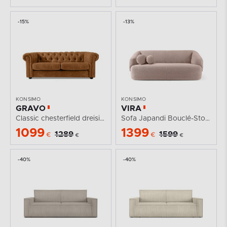
-15%
-13%
KONSIMO
KONSIMO
GRAVO
VIRA
Classic chesterfield dreisitziges Sofa in Kunstleder...
Sofa Japandi Bouclé-Stoff rosa
1099
1399
1289
1599
€
€
€
€
-40%
-40%