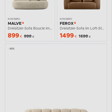
KONSIMO
KONSIMO
MALVE
FEROX
Dreisitzer-Sofa Boucle im Japandi-Stil hellbeige
Dreisitzer-Sofa im Loft-Stil Kunstleder braun
899
1499
999
1699
€
€
€
€
-10%