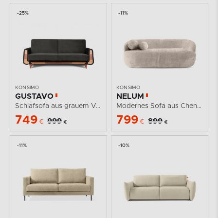
-25%
-11%
KONSIMO
KONSIMO
GUSTAVO
NELUM
Schlafsofa aus grauem Velours
Modernes Sofa aus Chenille-Stoff cremefarbig
749
799
999
899
€
€
€
€
-11%
-10%