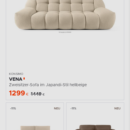
KONSIMO
VENA
Zweisitzer-Sofa im Japandi-Stil hellbeige
1299
1449
€
€
-11%
NEU
-11%
NEU