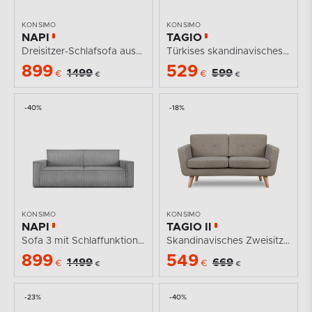
KONSIMO
KONSIMO
NAPI
TAGIO
Dreisitzer-Schlafsofa ausklappbar mit Bettkasten in...
Türkises skandinavisches 2-Sitzer-Sofa
899
529
1499
599
€
€
€
€
-40%
-18%
KONSIMO
KONSIMO
NAPI
TAGIO II
Sofa 3 mit Schlaffunktion Kordstoff hellgrau
Skandinavisches Zweisitzer-Sofa aus Gewebestoff in...
899
549
1499
669
€
€
€
€
-23%
-40%