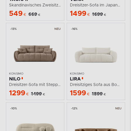
Skandinavisches Zweisitzer-Sofa aus Gewebestoff in...
Dreisitzer-Sofa im Japandi-Stil hellbeige
549
1499
669
1699
€
€
€
€
-13%
NEU
-16%
KONSIMO
KONSIMO
NILO
LIRA
Dreisitzer-Sofa mit Steppung aus Gewebestoff in...
Dreisitziges Sofa aus Bouclé-Stoff in Weiß
1299
1599
1499
1899
€
€
€
€
-10%
-12%
NEU