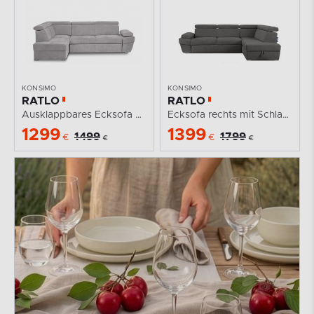
KONSIMO
KONSIMO
RATLO
RATLO
Ausklappbares Ecksofa mit Bettzeugablage hellgrau links
Ecksofa rechts mit Schlaffunktion und...
1299
1399
1499
1799
€
€
€
€