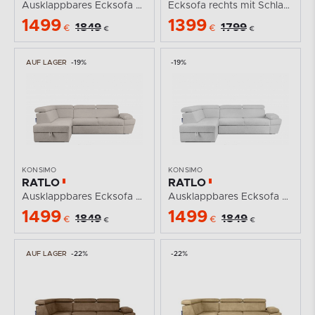
Ausklappbares Ecksofa mit Bettzeugcontainer braun...
Ecksofa rechts mit Schlaffunktion in Leder-Optik...
1499
1399
1849
1799
€
€
€
€
AUF LAGER
-19%
-19%
KONSIMO
KONSIMO
RATLO
RATLO
Ausklappbares Ecksofa mit Bettzeugcontainer hellbeige...
Ausklappbares Ecksofa mit Bettzeugcontainer grau links...
1499
1499
1849
1849
€
€
€
€
AUF LAGER
-22%
-22%