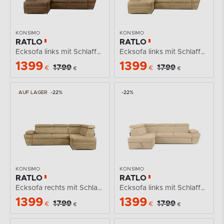
KONSIMO
KONSIMO
RATLO
RATLO
Ecksofa links mit Schlaffunktion in Leder-Optik in...
Ecksofa links mit Schlaffunktion in Leder-Optik in...
1399
1399
1799
1799
€
€
€
€
AUF LAGER
-22%
-22%
KONSIMO
KONSIMO
RATLO
RATLO
Ecksofa rechts mit Schlaffunktion in Leder-Optik in...
Ecksofa links mit Schlaffunktion und Bettzeugcontainer...
1399
1399
1799
1799
€
€
€
€