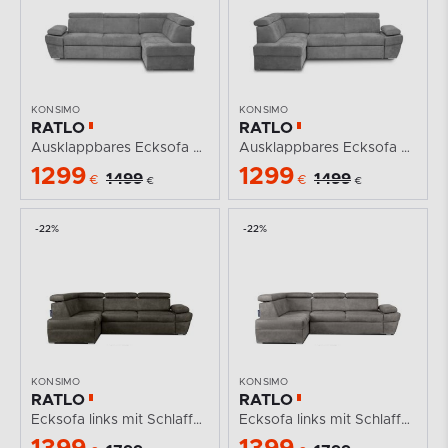
KONSIMO
KONSIMO
RATLO
RATLO
Ausklappbares Ecksofa mit Bettzeugcontainer grau rechts
Ausklappbares Ecksofa mit Bettzeugcontainer grau links
1299
1299
1499
1499
€
€
€
€
-22%
-22%
KONSIMO
KONSIMO
RATLO
RATLO
Ecksofa links mit Schlaffunktion in Leder-Optik in...
Ecksofa links mit Schlaffunktion in Leder-Optik in...