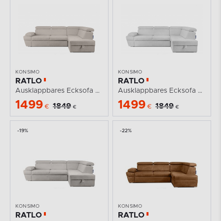
KONSIMO
KONSIMO
RATLO
RATLO
Ausklappbares Ecksofa mit Bettzeugcontainer hellbeige...
Ausklappbares Ecksofa mit Bettzeugcontainer grau...
1499
1499
1849
1849
€
€
€
€
-19%
-22%
KONSIMO
KONSIMO
RATLO
RATLO