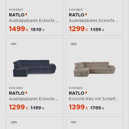
KONSIMO
KONSIMO
RATLO
RATLO
Ausklappbares Ecksofa mit Bettzeugcontainer creme...
Ausklappbares Ecksofa mit Bettzeugcontainer beige links
1499
1299
1849
1499
€
€
€
€
-13%
-22%
KONSIMO
KONSIMO
RATLO
RATLO
Ausklappbares Ecksofa mit Bettzeugcontainer navy blau...
Ecksofa links mit Schlaffunktion und Bettzeugcontainer...
1299
1399
1499
1799
€
€
€
€
-22%
-13%