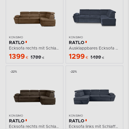
KONSIMO
KONSIMO
RATLO
RATLO
Ecksofa rechts mit Schlaffunktion in Leder-Optik in...
Ausklappbares Ecksofa mit Bettzeugcontainer navy blau...
1399
1299
1799
1499
€
€
€
€
-22%
-22%
KONSIMO
KONSIMO
RATLO
RATLO
Ecksofa rechts mit Schlaffunktion in Leder-Optik in...
Ecksofa links mit Schlaffunktion und Bettzeugcontainer...