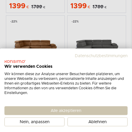
1399
1399
1799
1799
€
€
€
€
-22%
-22%
Datenschutzbestimmungen
Wir verwenden Cookies
KONSIMO
KONSIMO
RATLO
RATLO
Wir können diese zur Analyse unserer Besucherdaten platzieren, um
Ecksofa links mit Schlaffunktion in Leder-Optik in...
Ecksofa links mit Schlaffunktion und Bettzeugcontainer...
unsere Webseite zu verbessern, personalisierte Inhalte anzuzeigen und
Ihnen ein großartiges Webseiten-Erlebnis zu bieten. Für weitere
1399
1399
1799
1799
€
€
€
€
Informationen zu den von uns verwendeten Cookies öffnen Sie die
Einstellungen.
-22%
-22%
Alle akzeptieren
Nein, anpassen
Ablehnen