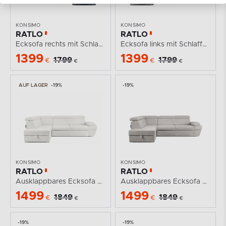
KONSIMO
KONSIMO
RATLO
RATLO
Ecksofa rechts mit Schlaffunktion und...
Ecksofa links mit Schlaffunktion und Bettzeugcontainer...
1399
1399
1799
1799
€
€
€
€
AUF LAGER
-19%
-19%
KONSIMO
KONSIMO
RATLO
RATLO
Ausklappbares Ecksofa mit Bettzeugcontainer creme...
Ausklappbares Ecksofa mit Bettzeugcontainer braun...
1499
1499
1849
1849
€
€
€
€
-19%
-19%