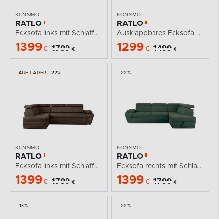
KONSIMO
KONSIMO
RATLO
RATLO
Ecksofa links mit Schlaffunktion und Bettzeugcontainer...
Ausklappbares Ecksofa mit Bettzeugcontainer beige...
1399
1299
1799
1499
€
€
€
€
AUF LAGER
-22%
-22%
KONSIMO
KONSIMO
RATLO
RATLO
Ecksofa links mit Schlaffunktion in Leder-Optik in...
Ecksofa rechts mit Schlaffunktion und...
1399
1399
1799
1799
€
€
€
€
-13%
-22%