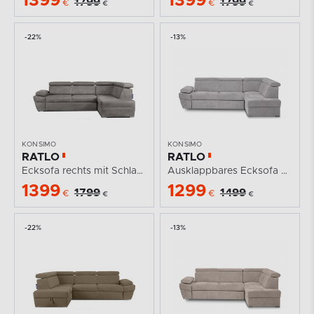
1399
1399
1799
1799
€
€
€
€
-22%
-13%
KONSIMO
KONSIMO
RATLO
RATLO
Ecksofa rechts mit Schlaffunktion in Leder-Optik in...
Ausklappbares Ecksofa mit Bettzeugablage hellgrau...
1399
1299
1799
1499
€
€
€
€
-22%
-13%