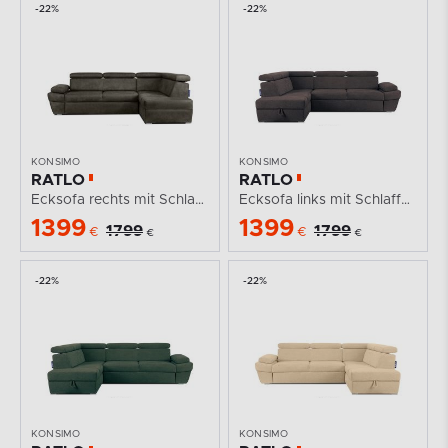
-22%
-22%
KONSIMO
KONSIMO
RATLO
RATLO
Ecksofa rechts mit Schlaffunktion in Leder-Optik in...
Ecksofa links mit Schlaffunktion und Bettzeugcontainer...
1399
1399
1799
1799
€
€
€
€
-22%
-22%
KONSIMO
KONSIMO