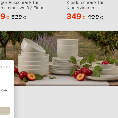
iger Eckschrank für
Kleiderschrank für
erzimmer weiß / Eiche...
Kinderzimmer...
49
349
529
409
€
€
€
€
ungen
e
n von