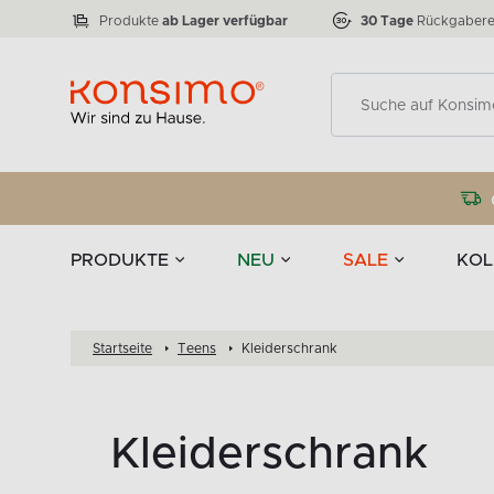
Lampen
Tischgeschirr u
VICTO
ELEGANT
zu 50 %
Tischla
Anzahl der Produkte:
Anzahl der Produkte:
77
888
Produkte
ab Lager verfügbar
30 Tage
Rückgabere
Deko
PRODUKTE
NEU
SALE
KOL
Startseite
Teens
Kleiderschrank
Kleiderschrank