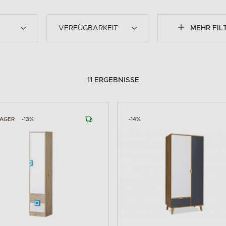
VERFÜGBARKEIT
MEHR FIL
11 ERGEBNISSE
LAGER
-13%
-14%