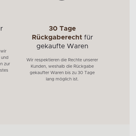
r
30 Tage
Mö
Rückgaberecht
für
95 % unse
gekaufte Waren
EU herges
 wir
auf die 
e und
Wir respektieren die Rechte unserer
höchste 
n zur
Kunden, weshalb die Rückgabe
Langlebig
stes
gekaufter Waren bis zu 30 Tage
der stren
lang möglich ist.
Sie Möbe
invest