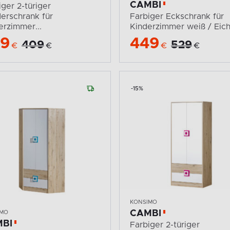
CAMBI
iger 2-türiger
derschrank für
Farbiger Eckschrank für
erzimmer...
Kinderzimmer weiß / Eiche
49
449
409
529
€
€
€
€
-15%
KONSIMO
CAMBI
IMO
BI
Farbiger 2-türiger