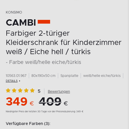
KONSIMO
CAMBI
Farbiger 2-türiger
Kleiderschrank für Kinderzimmer
weiß / Eiche hell / türkis
- Farbe weiß/helle eiche/türkis
10563.01.967
80x190x50 cm
Spanplatte
weiß/helle eiche/türkis
DETAILS
5
Bewertungen
349
409
€
€
Niedrigster Preis der letzten 30 Tage vor der Preisreduzierung:
349
€
Verfügbare Farben (3):