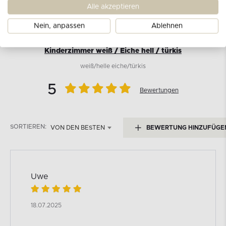
Alle akzeptieren
Kundenbewertungen
Nein, anpassen
Ablehnen
für das Produkt
Farbiger 2-türiger Kleiderschrank für
Kinderzimmer weiß / Eiche hell / türkis
weiß/helle eiche/türkis
5
Bewertungen
SORTIEREN:
VON DEN BESTEN
BEWERTUNG HINZUFÜGE
Uwe
18.07.2025