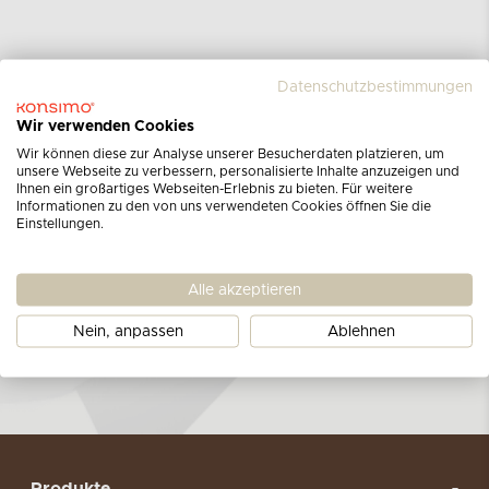
Datenschutzbestimmungen
Wir verwenden Cookies
Melden Sie sich für unseren
Wir können diese zur Analyse unserer Besucherdaten platzieren, um
unsere Webseite zu verbessern, personalisierte Inhalte anzuzeigen und
Newsletter an
Ihnen ein großartiges Webseiten-Erlebnis zu bieten. Für weitere
Informationen zu den von uns verwendeten Cookies öffnen Sie die
Einstellungen.
Erhalten Sie Informationen über die neuesten
Produkte, Sonderangebote und Kataloge!
Alle akzeptieren
Erfahren Sie hier mehr über unsere
Datenschutzbestimmungen.
Nein, anpassen
Ablehnen
ABONNIEREN SIE UNSEREN NEWSLETTER