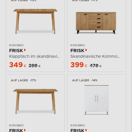
AUF LAGER
-13%
AUF LAGER
-17%
KONSIMO
KONSIMO
FRISK
FRISK
Klapptisch im skandinavischen Stil
Skandinavische Kommode mit Schubladen
349
399
399
479
€
€
€
€
AUF LAGER
-17%
AUF LAGER
-14%
KONSIMO
KONSIMO
FRISK
FRISK