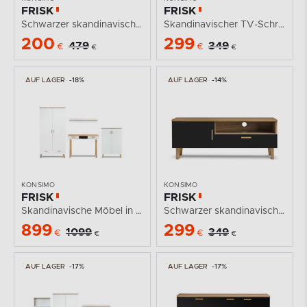
FRISK
FRISK
Schwarzer skandinavischer Klapptisch
Skandinavischer TV-Schrank
200
299
479
349
€
€
€
€
AUF LAGER
-18%
AUF LAGER
-14%
KONSIMO
KONSIMO
FRISK
FRISK
Skandinavische Möbel in weiß für das Wohnzimmer
Schwarzer skandinavischer TV-Schrank
899
299
1099
349
€
€
€
€
AUF LAGER
-17%
AUF LAGER
-17%