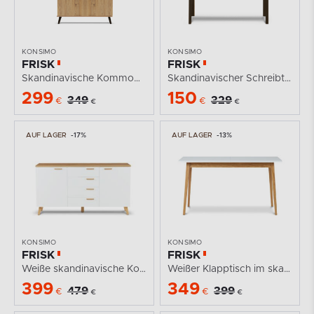
KONSIMO
KONSIMO
FRISK
FRISK
Skandinavische Kommode für das Wohnzimmer
Skandinavischer Schreibtisch aus Eichenholz
299
150
349
329
€
€
€
€
AUF LAGER
-17%
AUF LAGER
-13%
KONSIMO
KONSIMO
FRISK
FRISK
Weiße skandinavische Kommode mit Schubladen
Weißer Klapptisch im skandinavischen Stil
399
349
479
399
€
€
€
€