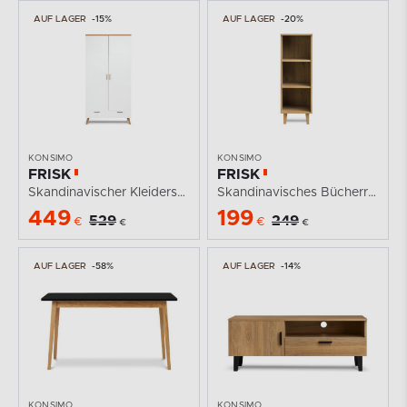
AUF LAGER
-15%
AUF LAGER
-20%
KONSIMO
KONSIMO
FRISK
FRISK
Skandinavischer Kleiderschrank weiß
Skandinavisches Bücherregal
449
199
529
249
€
€
€
€
AUF LAGER
-58%
AUF LAGER
-14%
KONSIMO
KONSIMO