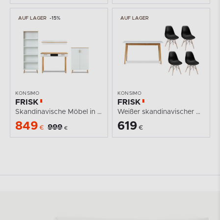
AUF LAGER
-15%
AUF LAGER
KONSIMO
KONSIMO
FRISK
FRISK
Skandinavische Möbel in weiß für das Wohnzimmer
Weißer skandinavischer Klapptisch und Stühle
849
619
999
€
€
€