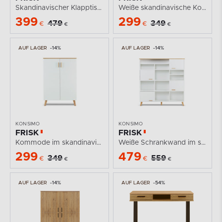
Skandinavischer Klapptisch
Weiße skandinavische Kommode für das Wohnzimmer
399
299
479
349
€
€
€
€
AUF LAGER
-14%
AUF LAGER
-14%
KONSIMO
KONSIMO
FRISK
FRISK
Kommode im skandinavischen Stil weiß für das...
Weiße Schrankwand im skandinavischen Stil für das...
299
479
349
559
€
€
€
€
AUF LAGER
-14%
AUF LAGER
-54%