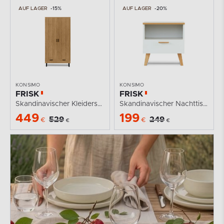
AUF LAGER
-15%
AUF LAGER
-20%
KONSIMO
KONSIMO
FRISK
FRISK
Skandinavischer Kleiderschrank braun
Skandinavischer Nachttisch weiß
449
199
529
249
€
€
€
€