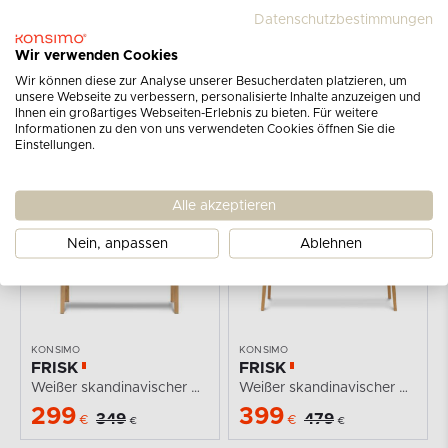
Datenschutzbestimmungen
Wir verwenden Cookies
KONSIMO
KONSIMO
Wir können diese zur Analyse unserer Besucherdaten platzieren, um
FRISK
FRISK
unsere Webseite zu verbessern, personalisierte Inhalte anzuzeigen und
Ihnen ein großartiges Webseiten-Erlebnis zu bieten. Für weitere
Skandinavisches Bücherregal weiß
Schwarzer Klapptisch im skandinavischen Stil
Informationen zu den von uns verwendeten Cookies öffnen Sie die
249
190
Einstellungen.
299
399
€
€
€
€
AUF LAGER
-14%
AUF LAGER
-17%
Alle akzeptieren
Nein, anpassen
Ablehnen
KONSIMO
KONSIMO
FRISK
FRISK
Weißer skandinavischer Schreibtisch
Weißer skandinavischer Klapptisch
299
399
349
479
€
€
€
€