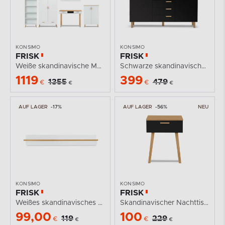
KONSIMO
KONSIMO
FRISK
FRISK
Weiße skandinavische Möbel für das Wohnzimmer
Schwarze skandinavische Kommode mit Schubladen
1119
399
1355
479
€
€
€
€
AUF LAGER
-17%
AUF LAGER
-56%
NEU
KONSIMO
KONSIMO
FRISK
FRISK
Weißes skandinavisches Wandregal
Skandinavischer Nachttisch anthrazit/natürliche eiche
99,00
100
119
229
€
€
€
€