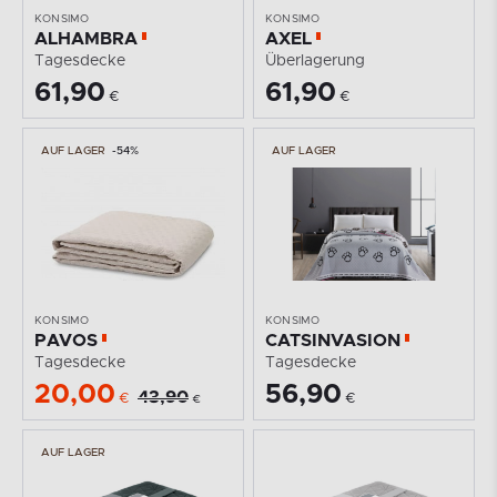
KONSIMO
KONSIMO
ALHAMBRA
AXEL
Tagesdecke
Überlagerung
61,90
61,90
€
€
AUF LAGER
-54%
AUF LAGER
KONSIMO
KONSIMO
PAVOS
CATSINVASION
Tagesdecke
Tagesdecke
20,00
56,90
43,90
€
€
€
AUF LAGER