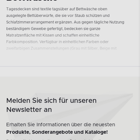
Tagesdecken sind textile tagsüber auf Bettwäsche oben
ausgelegte Bettüberwürfe, die sie vor Staub schützen und
Schlafzimmerarrangement ergänzen. Aus gegen tägliche Nutzung
beständigem Gewebe gefertigt, bedecken sie ganze
Matratzenfläche mit Kissen und schaffen einheitliche
Farbkomposition. Verfügbar in einheitlichen Farben oder
zweifarbigen Zusammenstellungen (Grau mit Silber, Beige mit
Weiß, Graphit mit Silber, Mint mit Grau) ermöglichen sie
Tagesdeckenanpassung an dominante Innenraumfarbpalette.
Standardmaße entsprechen beliebten Bettgrößen und
gewährleisten passenden Materialüberhang seitlich ohne
Maßanfertigungsnotwendigkeit.
Tagesdeckenfunktionen in
Melden Sie sich für unseren
täglichem
Newsletter an
Schlafzimmergebrauch
Erhalten Sie Informationen über die neuesten
Tagesdecke schützt vor allem Bettwäsche vor tagsüber auf
Produkte, Sonderangebote und Kataloge!
horizontalen Flächen sitzendem Staub und verlängert Zeit
zwischen Setwäschen. Verhindert auch Bettdeckeneindrücken und