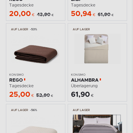
Tagesdecke
Tagesdecke
20,00
50,94
43,90
61,90
€
€
€
€
AUF LAGER
-53%
AUF LAGER
KONSIMO
KONSIMO
REGO
ALHAMBRA
Tagesdecke
Überlagerung
25,00
61,90
52,90
€
€
€
AUF LAGER
-56%
AUF LAGER