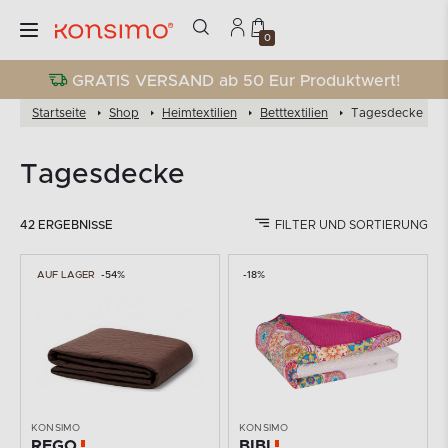
0
GRATIS VERSAND ab 50 Eur Produktwert!
Startseite
Shop
Heimtextilien
Betttextilien
Tagesdecke
Tagesdecke
42 ERGEBNISSE
FILTER UND SORTIERUNG
AUF LAGER
-54%
-18%
KONSIMO
KONSIMO
REGO
BIBI