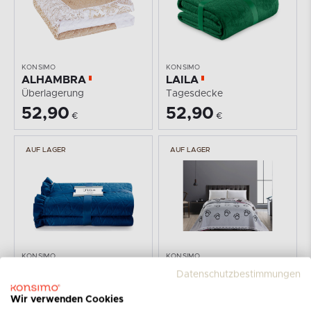
KONSIMO
KONSIMO
ALHAMBRA
LAILA
Überlagerung
Tagesdecke
52,90
52,90
€
€
AUF LAGER
AUF LAGER
KONSIMO
KONSIMO
TILIA
CATSINVASION
Datenschutzbestimmungen
Tagesdecke
Überlagerung
61,90
47,90
Wir verwenden Cookies
€
€