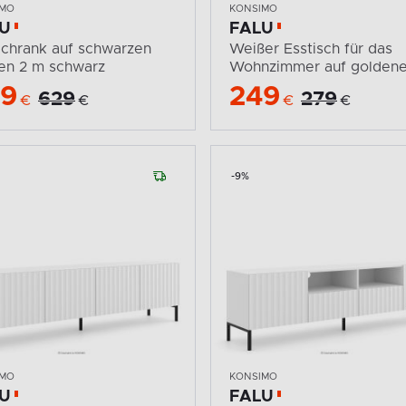
IMO
KONSIMO
U
FALU
chrank auf schwarzen
Weißer Esstisch für das
en 2 m schwarz
Wohnzimmer auf goldenen
79
249
629
279
€
€
€
€
-9%
IMO
KONSIMO
U
FALU