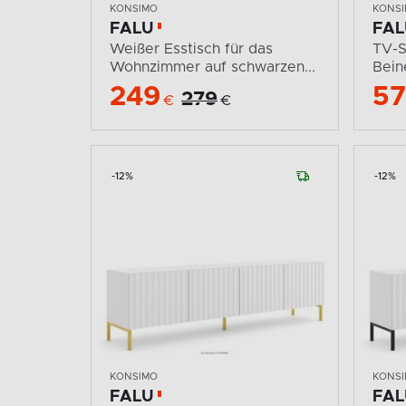
KONSIMO
KONS
FALU
FAL
Weißer Esstisch für das
TV-S
Wohnzimmer auf schwarzen...
Bein
249
5
279
€
€
-12%
-12%
KONSIMO
KONS
FALU
FAL