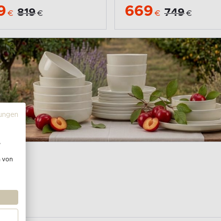
9
669
819
749
€
€
€
€
ungen
e
n von