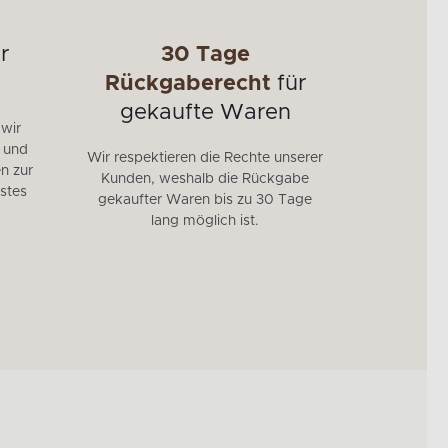
r
30 Tage
Mö
Rückgaberecht
für
95 % unse
gekaufte Waren
EU herges
 wir
auf die 
e und
Wir respektieren die Rechte unserer
höchste 
n zur
Kunden, weshalb die Rückgabe
Langlebig
stes
gekaufter Waren bis zu 30 Tage
der stren
lang möglich ist.
Sie Möbe
invest