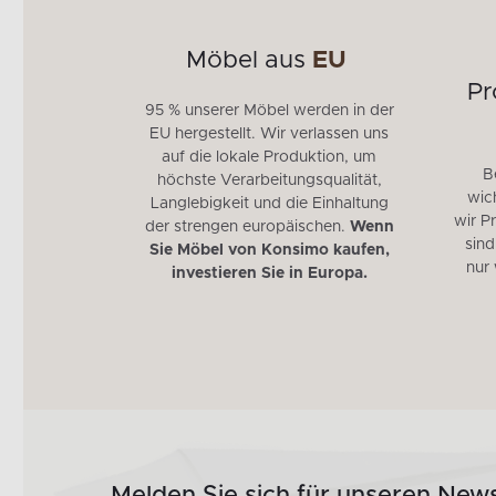
e
Möbel aus
EU
ht
für
Pr
95 % unserer Möbel werden in der
aren
EU hergestellt. Wir verlassen uns
auf die lokale Produktion, um
chte unserer
B
höchste Verarbeitungsqualität,
 Rückgabe
wich
Langlebigkeit und die Einhaltung
u 30 Tage
wir P
der strengen europäischen.
Wenn
t.
sind
Sie Möbel von Konsimo kaufen,
nur
investieren Sie in Europa.