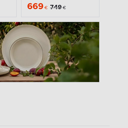
669
749
€
€