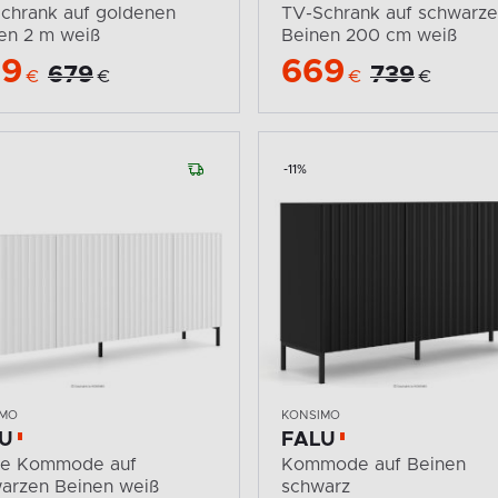
chrank auf goldenen
TV-Schrank auf schwarz
en 2 m weiß
Beinen 200 cm weiß
99
669
679
739
€
€
€
€
-11%
IMO
KONSIMO
U
FALU
ße Kommode auf
Kommode auf Beinen
arzen Beinen weiß
schwarz