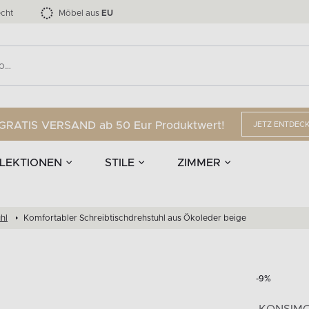
nd Accessoires
Die LOFTY-Möbelkollektion bis zu 34 %
Esszimmerstühle
EPIRI
TEENS
mpen
Vorhänge
G
Anzahl der Produkte:
Anzahl der Produkte:
40
173
cht
Möbel aus
EU
GRATIS VERSAND ab 50 Eur Produktwert!
JETZ ENTDEC
LEKTIONEN
STILE
ZIMMER
hl
Komfortabler Schreibtischdrehstuhl aus Ökoleder beige
-9%