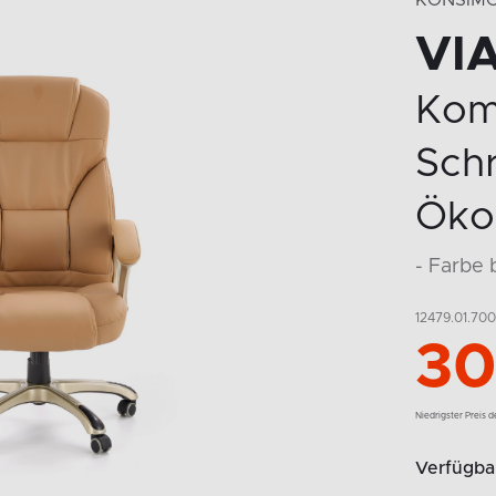
KONSIM
VIA
Kom
Schr
Öko
- Farbe 
12479.01.700
30
Niedrigster Preis 
Verfügbar