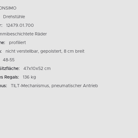
ONSIMO
Drehstühle
r:
12479.01.700
mmibeschichtete Räder
ne:
profiliert
:
nicht verstellbar, gepolstert, 8 cm breit
48-55
itzfläche:
47x10x52 cm
es Regals:
136 kg
us:
TILT-Mechanismus, pneumatischer Antrieb