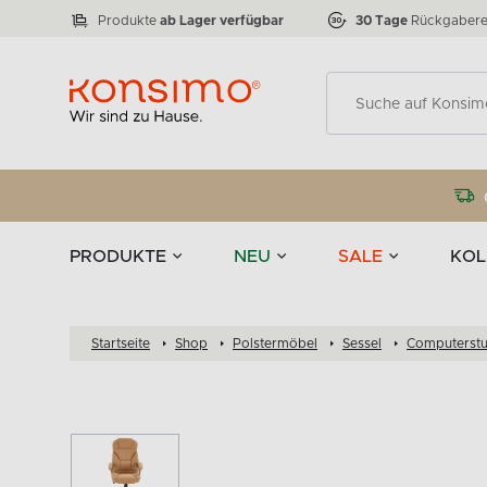
Lampen
Tischgeschirr u
VICTO
ELEGANT
zu 50 %
Tischla
Anzahl der Produkte:
Anzahl der Produkte:
77
888
Produkte
ab Lager verfügbar
30 Tage
Rückgabere
Deko
PRODUKTE
NEU
SALE
KOL
Startseite
Shop
Polstermöbel
Sessel
Computerstu