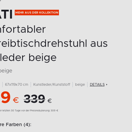
O
TI
MEHR AUS DER KOLLEKTION
fortabler
eibtischdrehstuhl aus
leder beige
beige
67x119x70 cm
Kunstleder/Kunststoff
beige
DETAILS
9
339
€
€
der letzten 30 Tage vor der Preisreduzierung:
309
€
e Farben (4):