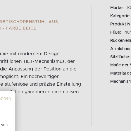
Marke:
K
Kategorie:
IBTISCHDREHSTUHL AUS
Produkt N
 - FARBE BEIGE
Füße:
gu
Rückenleh
Armlehnen
onomie mit modernem Design
Sitzfläche:
hrittlichen TILT-Mechanismus, der
Maße der S
die Anpassung der Position an die
Material d
möglicht. Ein hochwertiger
Mechanism
 stufenlose und präzise Einstellung
ete Rollen garantieren einen leisen
ungen
rn.
e
n von