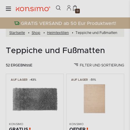
0
GRATIS VERSAND ab 50 Eur Produktwert!
Startseite
Shop
Heimtextilien
Teppiche und Fußmatten
Teppiche und Fußmatten
52 ERGEBNISSE
FILTER UND SORTIERUNG
AUF LAGER
-43%
AUF LAGER
-51%
KONSIMO
KONSIMO
GRATUS
OEDER