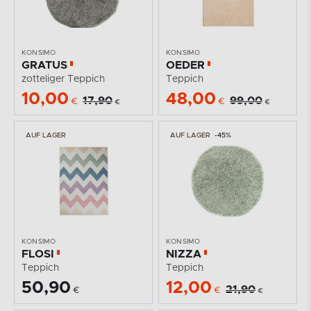
KONSIMO
KONSIMO
GRATUS
OEDER
zotteliger Teppich
Teppich
10,00
48,00
17,90
99,00
€
€
€
€
AUF LAGER
AUF LAGER
-45%
KONSIMO
KONSIMO
FLOSI
NIZZA
Teppich
Teppich
50,90
12,00
21,90
€
€
€