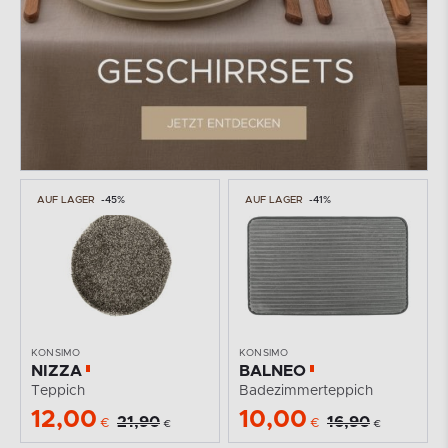
AUF LAGER
-45%
AUF LAGER
-41%
KONSIMO
KONSIMO
NIZZA
BALNEO
Teppich
Badezimmerteppich
12,00
10,00
21,90
16,90
€
€
€
€