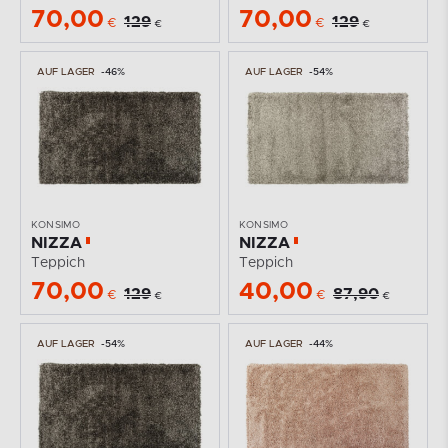
70,00
70,00
129
129
€
€
€
€
AUF LAGER
-46%
AUF LAGER
-54%
KONSIMO
KONSIMO
NIZZA
NIZZA
Teppich
Teppich
70,00
40,00
129
87,90
€
€
€
€
AUF LAGER
-54%
AUF LAGER
-44%