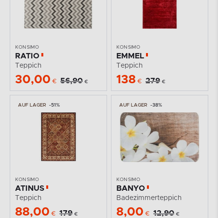
KONSIMO
KONSIMO
RATIO
EMMEL
Teppich
Teppich
30,00
138
56,90
279
€
€
€
€
AUF LAGER
-51%
AUF LAGER
-38%
KONSIMO
KONSIMO
ATINUS
BANYO
Teppich
Badezimmerteppich
88,00
8,00
179
12,90
€
€
€
€