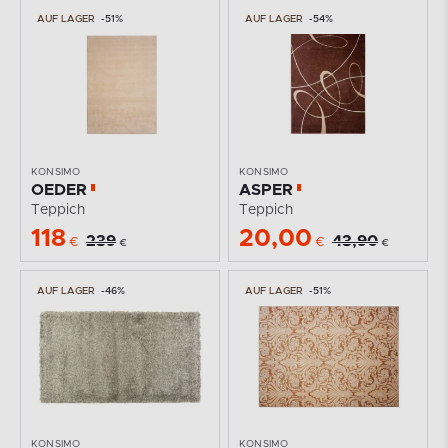
AUF LAGER
-51%
AUF LAGER
-54%
KONSIMO
KONSIMO
OEDER
ASPER
Teppich
Teppich
118
20,00
239
43,90
€
€
€
€
AUF LAGER
-46%
AUF LAGER
-51%
KONSIMO
KONSIMO