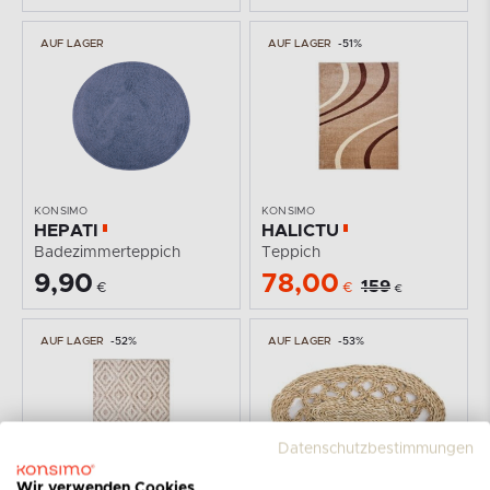
AUF LAGER
AUF LAGER
-51%
KONSIMO
KONSIMO
HEPATI
HALICTU
Badezimmerteppich
Teppich
9,90
78,00
159
€
€
€
AUF LAGER
-52%
AUF LAGER
-53%
Datenschutzbestimmungen
Wir verwenden Cookies