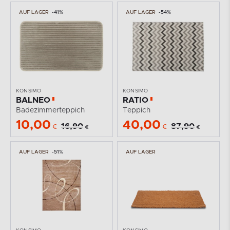
AUF LAGER
-41%
AUF LAGER
-54%
KONSIMO
KONSIMO
BALNEO
RATIO
Badezimmerteppich
Teppich
10,00
40,00
16,90
87,90
€
€
€
€
AUF LAGER
-51%
AUF LAGER