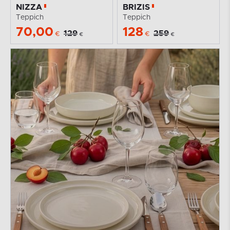
NIZZA
BRIZIS
Teppich
Teppich
70,00
128
129
259
€
€
€
€