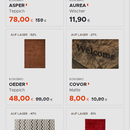
KONSIMO
KONSIMO
ASPER
AUREA
Teppich
Wischer
78,00
11,90
159
€
€
€
AUF LAGER
-52%
AUF LAGER
-27%
KONSIMO
KONSIMO
OEDER
COVOR
Teppich
Matte
48,00
8,00
99,00
10,90
€
€
€
€
AUF LAGER
-47%
AUF LAGER
-51%