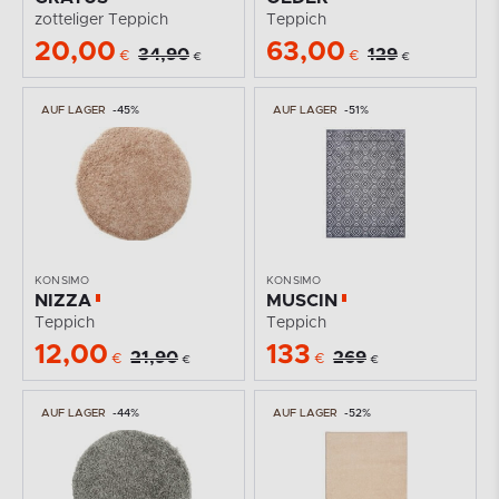
zotteliger Teppich
Teppich
20,00
63,00
34,90
129
€
€
€
€
AUF LAGER
-45%
AUF LAGER
-51%
KONSIMO
KONSIMO
NIZZA
MUSCIN
Teppich
Teppich
12,00
133
21,90
269
€
€
€
€
AUF LAGER
-44%
AUF LAGER
-52%