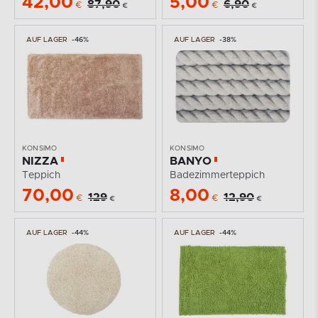
42,00
5,00
87,90
6,90
€
€
€
€
AUF LAGER
-46%
AUF LAGER
-38%
KONSIMO
KONSIMO
NIZZA
BANYO
Teppich
Badezimmerteppich
70,00
8,00
129
12,90
€
€
€
€
AUF LAGER
-44%
AUF LAGER
-44%