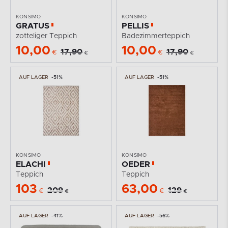
KONSIMO
KONSIMO
GRATUS
PELLIS
zotteliger Teppich
Badezimmerteppich
10,00
10,00
17,90
17,90
€
€
€
€
AUF LAGER
-51%
AUF LAGER
-51%
KONSIMO
KONSIMO
ELACHI
OEDER
Teppich
Teppich
103
63,00
209
129
€
€
€
€
AUF LAGER
-41%
AUF LAGER
-56%