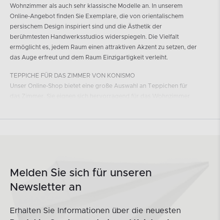
Wohnzimmer als auch sehr klassische Modelle an. In unserem
Online-Angebot finden Sie Exemplare, die von orientalischem
persischem Design inspiriert sind und die Ästhetik der
berühmtesten Handwerksstudios widerspiegeln. Die Vielfalt
ermöglicht es, jedem Raum einen attraktiven Akzent zu setzen, der
das Auge erfreut und dem Raum Einzigartigkeit verleiht.
TEPPICHE FÜR DAS ZIMMER VON KONISMO
Unser Online-Shop bietet eine große Auswahl an Teppichen für
das Zimmer. Sie eignen sich hervorragend für das Wohnzimmer
und sind eine ideale Ergänzung zur Ruhezone. Sie können sie auch
als Accessoire für das Schlafzimmer, das Hotelapartment oder
sogar die Unternehmenslobby verwenden. Das beeindruckende
Aussehen des Teppichs erhöht das ästhetische Niveau des
gesamten Innenraums, und die weiche Oberfläche des Teppichs,
der neben dem Bett liegt, versüßt sicherlich das morgendliche
Aufstehen zur Arbeit.
Melden Sie sich für unseren
Newsletter an
MODERNE, ANGENEHM ANZUFASSENDE TEPPICHE FÜR IHR
ZUHAUSE
In unserem Online-Shop bieten wir Teppiche für das Zimmer aus
Erhalten Sie Informationen über die neuesten
qualitativ hochwertigen Materialien an. Die Webart der Fasern