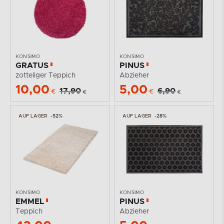
KONSIMO
KONSIMO
GRATUS
PINUS
zotteliger Teppich
Abzieher
10,00
5,00
17,90
6,90
€
€
€
€
AUF LAGER
-52%
AUF LAGER
-28%
KONSIMO
KONSIMO
EMMEL
PINUS
Teppich
Abzieher