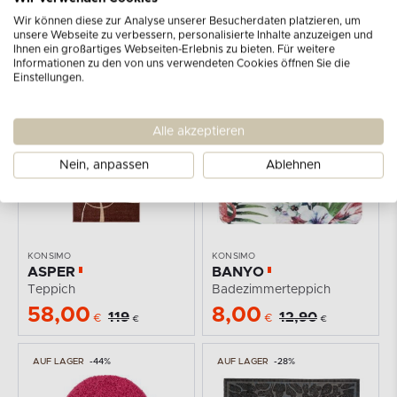
KONSIMO
KONSIMO
Wir können diese zur Analyse unserer Besucherdaten platzieren, um
ELACHI
NATURALIS
unsere Webseite zu verbessern, personalisierte Inhalte anzuzeigen und
Teppich
Teppich
Ihnen ein großartiges Webseiten-Erlebnis zu bieten. Für weitere
Informationen zu den von uns verwendeten Cookies öffnen Sie die
38,00
8,00
79,90
16,90
€
€
Einstellungen.
€
€
AUF LAGER
-51%
AUF LAGER
-38%
Alle akzeptieren
Nein, anpassen
Ablehnen
KONSIMO
KONSIMO
ASPER
BANYO
Teppich
Badezimmerteppich
58,00
8,00
119
12,90
€
€
€
€
AUF LAGER
-44%
AUF LAGER
-28%