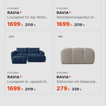
KONSIMO
KONSIMO
RAVIA
RAVIA
Loungeset für das Wohnzimmer im Japandi-Stil Boucle...
Wohnzimmergarnitur im Japandi-Stil Boucle marineblau
1699
1699
2119
2119
€
€
€
€
-20%
-18%
KONSIMO
KONSIMO
RAVIA
RAVIA
Loungeset im Japandi-Stil Boucle dunkelblau
Sitzhocker mit Steppung im Japandi-Stil Boucle grau
1699
279
2119
339
€
€
€
€