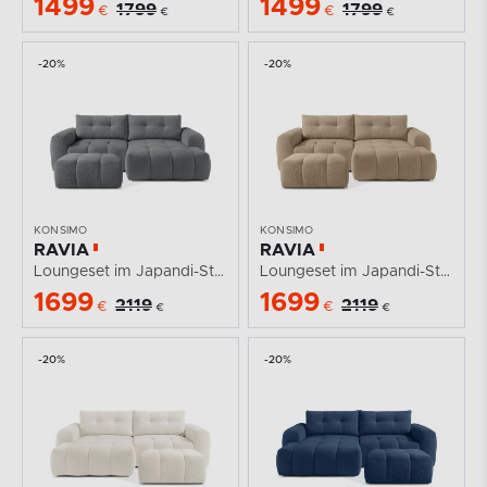
1499
1499
1799
1799
€
€
€
€
-20%
-20%
KONSIMO
KONSIMO
RAVIA
RAVIA
Loungeset im Japandi-Stil Boucle dunkelgrau
Loungeset im Japandi-Stil Boucle beige
1699
1699
2119
2119
€
€
€
€
-20%
-20%