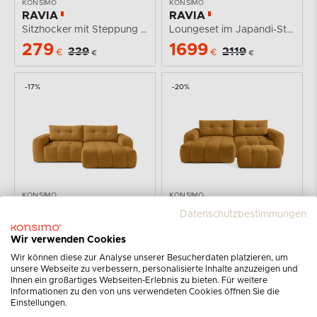
KONSIMO
KONSIMO
RAVIA
RAVIA
Sitzhocker mit Steppung im Japandi-Stil Boucle...
Loungeset im Japandi-Stil Boucle honigfarben
279
1699
339
2119
€
€
€
€
-17%
-20%
KONSIMO
KONSIMO
RAVIA
RAVIA
Datenschutzbestimmungen
Ecksofa mit Steppung im Japandi-Boucle-Stil rechts...
Wohnzimmergarnitur im Japandi-Stil Boucle honigfarben
1499
1699
Wir verwenden Cookies
1799
2119
€
€
€
€
Wir können diese zur Analyse unserer Besucherdaten platzieren, um
unsere Webseite zu verbessern, personalisierte Inhalte anzuzeigen und
Ihnen ein großartiges Webseiten-Erlebnis zu bieten. Für weitere
AUF LAGER
-18%
-18%
Informationen zu den von uns verwendeten Cookies öffnen Sie die
Einstellungen.