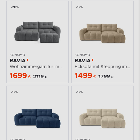
-20%
-17%
KONSIMO
KONSIMO
RAVIA
RAVIA
Wohnzimmergarnitur im Japandi-Stil Boucle dunkelgrau
Ecksofa mit Steppung im Japandi-Boucle-Stil rechts...
1699
1499
2119
1799
€
€
€
€
-17%
-17%
KONSIMO
KONSIMO