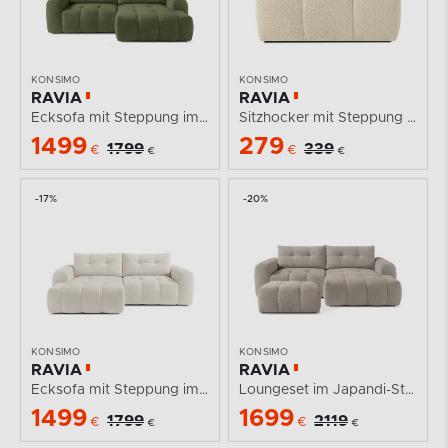
KONSIMO
KONSIMO
RAVIA
RAVIA
Ecksofa mit Steppung im Japandi-Boucle-Stil rechts...
Sitzhocker mit Steppung im Japandi-Stil Boucle...
1499
279
1799
339
€
€
€
€
-17%
-20%
KONSIMO
KONSIMO
RAVIA
RAVIA
Ecksofa mit Steppung im Japandi-Boucle-Stil links weiß
Loungeset im Japandi-Stil Boucle grau
1499
1699
1799
2119
€
€
€
€