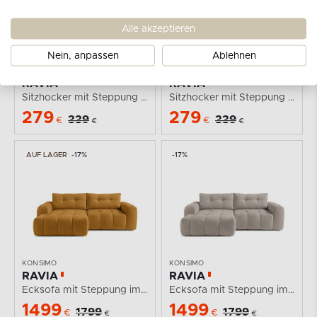
Alle akzeptieren
Nein, anpassen
Ablehnen
KONSIMO
KONSIMO
RAVIA
RAVIA
Sitzhocker mit Steppung im Japandi-Stil Boucle oliv
Sitzhocker mit Steppung im Japandi-Stil Boucle...
279
279
339
339
€
€
€
€
AUF LAGER
-17%
-17%
KONSIMO
KONSIMO
RAVIA
RAVIA
Ecksofa mit Steppung im Japandi-Stil Boucle links...
Ecksofa mit Steppung im Japandi-Stil Boucle links grau
1499
1499
1799
1799
€
€
€
€