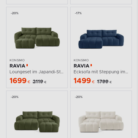
-20%
-17%
KONSIMO
KONSIMO
RAVIA
RAVIA
Loungeset im Japandi-Stil Boucle olivgrün
Ecksofa mit Steppung im Japandi-Stil Boucle links...
1699
1499
2119
1799
€
€
€
€
-20%
-20%