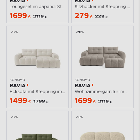
RAVIA
RAVIA
Loungeset im Japandi-Stil Boucle hellbeige
Sitzhocker mit Steppung im Japandi-Stil Boucle weiß
1699
279
2119
339
€
€
€
€
-17%
-20%
KONSIMO
KONSIMO
RAVIA
RAVIA
Ecksofa mit Steppung im Japandi-Boucle-Stil rechts...
Wohnzimmergarnitur im Japandi-Stil Boucle grau
1499
1699
1799
2119
€
€
€
€
-17%
-18%