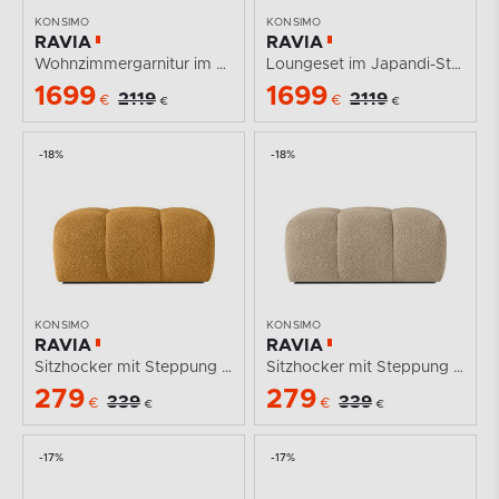
KONSIMO
KONSIMO
RAVIA
RAVIA
Wohnzimmergarnitur im Japandi-Stil Boucle oliv
Loungeset im Japandi-Stil Boucle weiß
1699
1699
2119
2119
€
€
€
€
-18%
-18%
KONSIMO
KONSIMO
RAVIA
RAVIA
Sitzhocker mit Steppung im Japandi-Stil Boucle...
Sitzhocker mit Steppung im Japandi-Stil Boucle beige
279
279
339
339
€
€
€
€
-17%
-17%