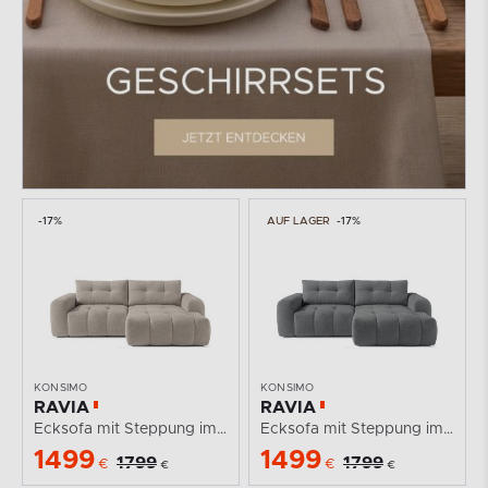
-17%
AUF LAGER
-17%
KONSIMO
KONSIMO
RAVIA
RAVIA
Ecksofa mit Steppung im Japandi-Boucle-Stil rechts grau
Ecksofa mit Steppung im Japandi-Boucle-Stil rechts...
1499
1499
1799
1799
€
€
€
€