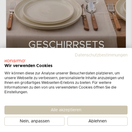
Datenschutzbestimmungen
Wir verwenden Cookies
Wir können diese zur Analyse unserer Besucherdaten platzieren, um
unsere Webseite zu verbessern, personalisierte Inhalte anzuzeigen und
Ihnen ein großartiges Webseiten-Erlebnis zu bieten. Für weitere
Informationen zu den von uns verwendeten Cookies öffnen Sie die
Einstellungen.
Jugendkommoden
Alle akzeptieren
Jugendkommoden unterscheiden sich deutlich von denen, die
Nein, anpassen
Ablehnen
man im Wohnzimmer oder Schlafzimmer für Erwachsene findet.
Sie sind viel avantgardistischer und ihre Farben und