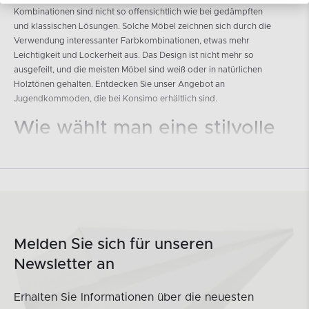
Kombinationen sind nicht so offensichtlich wie bei gedämpften
und klassischen Lösungen. Solche Möbel zeichnen sich durch die
Verwendung interessanter Farbkombinationen, etwas mehr
Leichtigkeit und Lockerheit aus. Das Design ist nicht mehr so
ausgefeilt, und die meisten Möbel sind weiß oder in natürlichen
Holztönen gehalten. Entdecken Sie unser Angebot an
Jugendkommoden, die bei Konsimo erhältlich sind.
Wie wählt man eine stilvolle
Jugendkommode aus?
Wenn es darum geht, eine stilvolle Jugendkommode auszuwählen,
sollten Sie sich an einigen Schlüsselkriterien orientieren. Erstens
sollten Sie den allgemeinen Stil des Zimmers berücksichtigen, in
dem die Kommode platziert wird. Wenn das Zimmer eher
zeitgemäß ist, sollten Sie nach Kommoden mit einfachen und
Melden Sie sich für unseren
klaren Linien suchen. Überlegen Sie dann, wofür die Kommode im
Newsletter an
Jugendzimmer verwendet wird. Welche Funktionen soll sie
erfüllen? Wird es ein Ort sein, um Kleidung aufzubewahren oder
vielleicht Notizen und Schulbücher? Wenn Sie einen Platz zur
Erhalten Sie Informationen über die neuesten
Aufbewahrung von Kleidung und anderen persönlichen