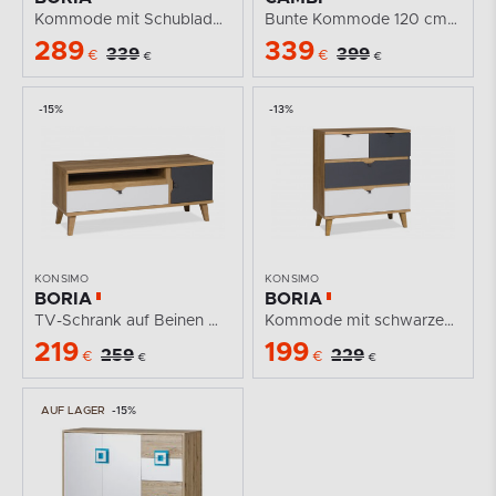
Kommode mit Schubladen und Regalen für das...
Bunte Kommode 120 cm mit Einlegeböden und Schubladen...
289
339
339
399
€
€
€
€
-15%
-13%
KONSIMO
KONSIMO
BORIA
BORIA
TV-Schrank auf Beinen weiß schwarz goldene Eiche
Kommode mit schwarzen und weißen Beinen
219
199
259
229
€
€
€
€
AUF LAGER
-15%