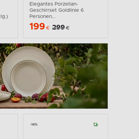
Elegantes Porzellan-
Geschirrset Goldlinie 6
lg.)
Personen...
199
299
€
€
-14%