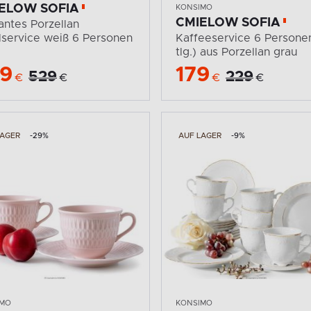
ELOW SOFIA
KONSIMO
CMIELOW SOFIA
antes Porzellan
lservice weiß 6 Personen
Kaffeeservice 6 Personen
tlg.) aus Porzellan grau
9
179
529
229
€
€
€
€
LAGER
-29%
AUF LAGER
-9%
IMO
KONSIMO