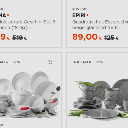
IMO
KONSIMO
MA
EPIRI
glasiertes Geschirr-Set 6
Quadratisches Essgeschir
nen (18 tlg.)...
beige glänzend für 6...
49
89,00
519
125
€
€
€
€
LAGER
-28%
AUF LAGER
-22%
IMO