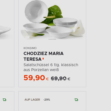
KONSIMO
CHODZIEZ MARIA
TERESA
Salatschüssel 6 tlg. klassisch
aus Porzellan weiß
59,90
69,90
€
€
AUF LAGER
-29%