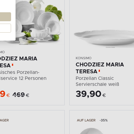
IMO
DZIEZ MARIA
KONSIMO
CHODZIEZ MARIA
ESA
TERESA
sisches Porzellan-
lservice 12 Personen
Porzellan Classic
.
Servierschale weiß
9
39,90
469
€
€
€
LAGER
AUF LAGER
-35%