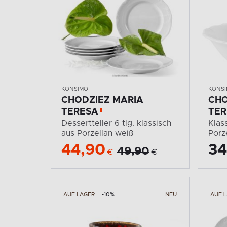
KONSIMO
KONS
CHODZIEZ MARIA
CHO
TERESA
TER
Dessertteller 6 tlg. klassisch
Klas
aus Porzellan weiß
Porz
44,90
34
49,90
€
€
AUF LAGER
-10%
NEU
AUF 