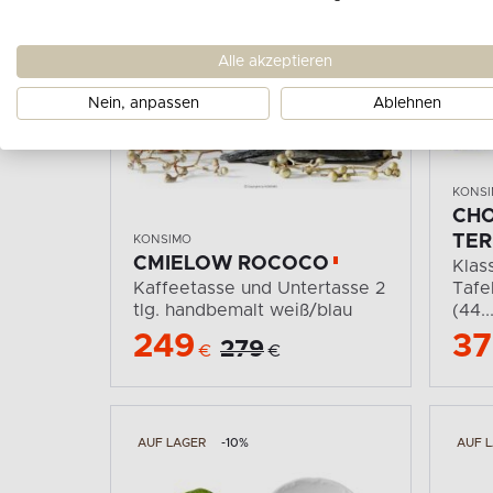
Alle akzeptieren
Nein, anpassen
Ablehnen
KONS
CHO
TER
KONSIMO
CMIELOW ROCOCO
Klas
Kaffeetasse und Untertasse 2
Tafe
tlg. handbemalt weiß/blau
(44..
249
37
279
€
€
AUF LAGER
-10%
AUF 