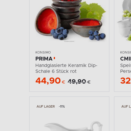
KONSIMO
KONS
PRIMA
CM
Handglasierte Keramik Dip-
Spei
Schale 6 Stück rot
Pers
44,90
32
49,90
€
€
AUF LAGER
-11%
AUF 