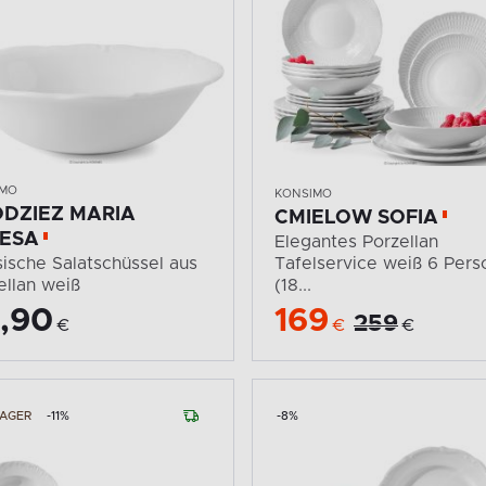
IMO
KONSIMO
DZIEZ MARIA
CMIELOW SOFIA
ESA
Elegantes Porzellan
sische Salatschüssel aus
Tafelservice weiß 6 Per
ellan weiß
(18...
,90
169
259
€
€
€
LAGER
-11%
-8%