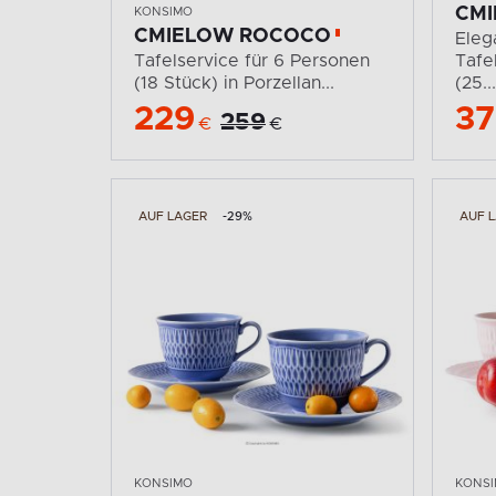
CMI
KONSIMO
CMIELOW ROCOCO
Eleg
Tafelservice für 6 Personen
Tafe
(18 Stück) in Porzellan...
(25...
229
37
259
€
€
AUF LAGER
-29%
AUF 
KONSIMO
KONS