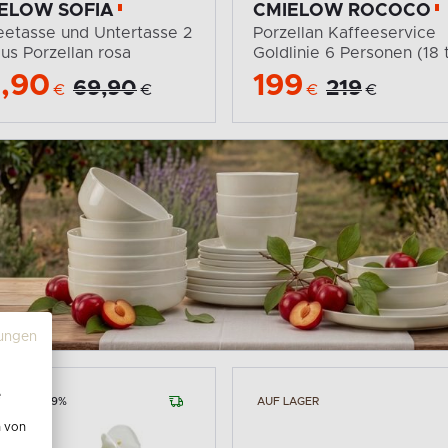
ELOW SOFIA
CMIELOW ROCOCO
eetasse und Untertasse 2
Porzellan Kaffeeservice
aus Porzellan rosa
Goldlinie 6 Personen (18 t
,90
199
69,90
219
€
€
€
€
ungen
e
LAGER
-19%
AUF LAGER
n von