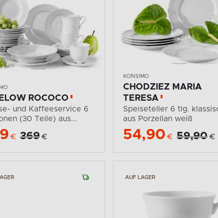
KONSIMO
CHODZIEZ MARIA
IMO
IELOW ROCOCO
TERESA
se- und Kaffeeservice 6
Speiseteller 6 tlg. klassis
onen (30 Teile) aus...
aus Porzellan weiß
9
54,90
369
59,90
€
€
€
€
LAGER
AUF LAGER