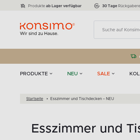
Lampen
Tischgeschirr u
VICTO
ELEGANT
zu 50 %
Tischla
Anzahl der Produkte:
Anzahl der Produkte:
77
888
Produkte
ab Lager verfügbar
30 Tage
Rückgabere
Deko
PRODUKTE
NEU
SALE
KOL
Startseite
Esszimmer und Tischdecken – NEU
Esszimmer und T