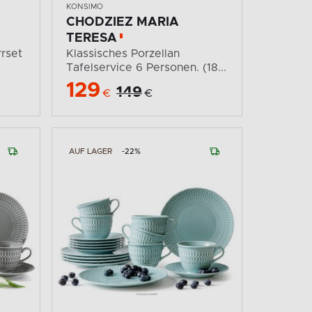
KONSIMO
CHODZIEZ MARIA
TERESA
rset
Klassisches Porzellan
Tafelservice 6 Personen. (18...
129
149
€
€
AUF LAGER
-22%