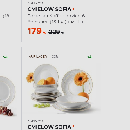
KONSIMO
CMIELOW SOFIA
 (18
Porzellan Kaffeeservice 6
Personen (18 tlg.) maritim...
179
229
€
€
AUF LAGER
-33%
KONSIMO
CMIELOW SOFIA