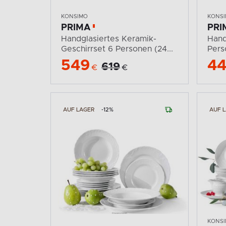
KONSIMO
KONS
PRIMA
PRI
Handglasiertes Keramik-
Hand
Geschirrset 6 Personen (24...
Perso
549
4
619
€
€
AUF LAGER
-12%
AUF 
KONS