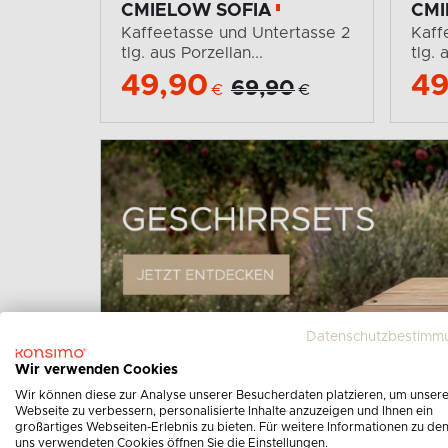
CMIELOW SOFIA
CMI
Kaffeetasse und Untertasse 2
Kaff
tlg. aus Porzellan...
tlg. 
49,90
49
69,90
€
€
Datenschutzbestimm
Wir verwenden Cookies
Wir können diese zur Analyse unserer Besucherdaten platzieren, um unser
-11%
AUF 
Webseite zu verbessern, personalisierte Inhalte anzuzeigen und Ihnen ein
großartiges Webseiten-Erlebnis zu bieten. Für weitere Informationen zu de
uns verwendeten Cookies öffnen Sie die Einstellungen.