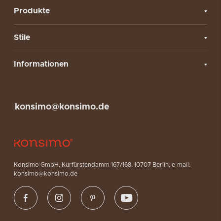
Gebrauchsglas, da einige Produkte sehr teuer sein können.
Produkte
Polnisches dekoratives Glas
Stile
Polnisches dekoratives Glas ist eine Art handgefertigter
Glaswaren, die seit Jahrhunderten in Polen beliebt sind. Die
Produktpalette wird seit vielen Jahren hergestellt und umfasst
Informationen
nicht nur Teller und Gläser, sondern auch komplette
Tafelgeschirrsets. In unserem Online-Shop Konsimo bieten wir
Produkte von höchster Qualität an, die Ihrem Esszimmer sicherlich
Stil und Ästhetik verleihen werden. Gebrauchsglas kann auf
konsimo@konsimo.de
vielfältige Weise verwendet werden und ist für verschiedene
Getränke geeignet. Polnische Glasprodukte sind für ihre Schönheit
und Langlebigkeit bekannt, und heute kann jeder von uns sie zu
Hause haben.
Online-Shop für
Konsimo GmbH, Kurfürstendamm 167/168, 10707 Berlin, e-mail:
konsimo@konsimo.de
Gebrauchsglas – Gläser,
Weingläser und Karaffen
In unserem Angebot finden Sie viele Produkte aus hochwertigem