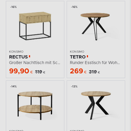
-16%
-16%
KONSIMO
KONSIMO
RECTUS
TETRO
Großer Nachttisch mit Schublade Eiche modern artisan
Runder Esstisch für Wohnzimmer Goldene Eiche/Schwarz
99,90
269
119
319
€
€
€
€
-14%
-13%