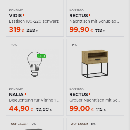
KONSIMO
KONSIMO
VIDIS
RECTUS
Esstisch 180-220 schwarz
Nachttisch mit Schubladen modern anthrazit
319
99,90
359
119
€
€
€
€
-10%
-14%
KONSIMO
KONSIMO
NALIA
RECTUS
Beleuchtung für Vitrine 1 Punkt warmweiß
Großer Nachttisch mit Schublade Eiche artisan
44,90
99,00
49,90
115
€
€
€
€
AUF LAGER
-10%
AUF LAGER
-11%