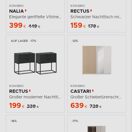
KONSIMO
KONSIMO
NALIA
RECTUS
Elegante geriffelte Vitrine creme/eiche
Schwarzer Nachttisch mit Schublade, 2 Tlg.
399
159
449
179
€
€
€
€
AUF LAGER
-17%
-12%
KONSIMO
KONSIMO
RECTUS
CASTARI
Großer moderner Nachttisch mit Schubladen, anthrazit,...
Großer Schiebetürenschrank mit Spiegel und Lamellen...
199
639
239
729
€
€
€
€
-16%
-17%