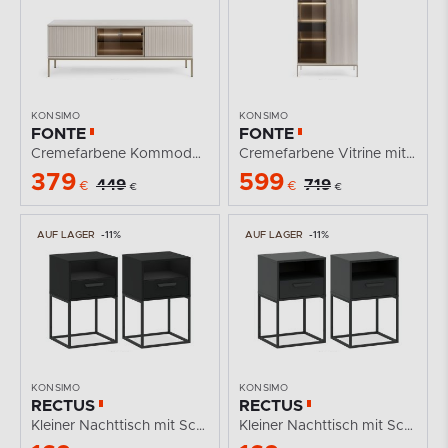
KONSIMO
KONSIMO
FONTE
FONTE
Cremefarbene Kommode mit Lamellen auf hohen Beinen
Cremefarbene Vitrine mit Lamellen auf hohen Beinen
379
599
449
719
€
€
€
€
AUF LAGER
-11%
AUF LAGER
-11%
KONSIMO
KONSIMO
RECTUS
RECTUS
Kleiner Nachttisch mit Schublade, schwarz, 2 Tlg.
Kleiner Nachttisch mit Schublade, anthrazit, 2 Tlg.