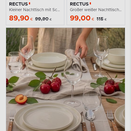
RECTUS
RECTUS
Kleiner Nachttisch mit Schublade Eiche artisan
Großer weißer Nachttisch mit Schublade
89,90
99,00
99,90
115
€
€
€
€