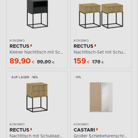
KONSIMO
KONSIMO
RECTUS
RECTUS
Kleiner Nachttisch mit Schublade anthrazit
Nachttisch-Set mit Schublade, moderne Artisan-Eiche, 2...
89,90
159
99,90
179
€
€
€
€
AUF LAGER
-16%
-11%
KONSIMO
KONSIMO
RECTUS
CASTARI
Nachttisch mit Schubladen modern Eiche artisan
Großer Schiebetürenschrank mit Lamellen und Spiegel...