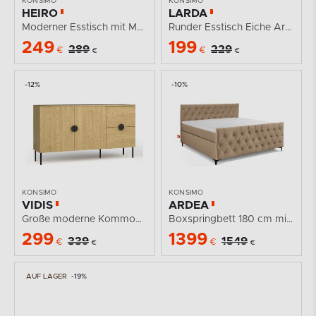
KONSIMO
KONSIMO
HEIRO
LARDA
Moderner Esstisch mit Metallbeinen...
Runder Esstisch Eiche Artisan/Schwarz Eiche...
249
199
289
229
€
€
€
€
-12%
-10%
KONSIMO
KONSIMO
VIDIS
ARDEA
Große moderne Kommode für das Wohnzimmer Helle...
Boxspringbett 180 cm mit Topper Velours dunkelbeige
299
1399
339
1549
€
€
€
€
AUF LAGER
-19%