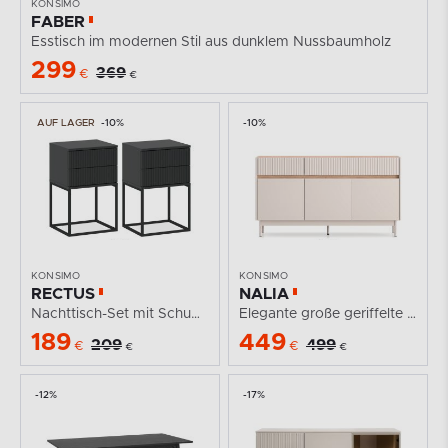
KONSIMO
FABER
Esstisch im modernen Stil aus dunklem Nussbaumholz
299
369
€
€
AUF LAGER
-10%
-10%
KONSIMO
KONSIMO
RECTUS
NALIA
Nachttisch-Set mit Schubladen, modernes Anthrazit, 2...
Elegante große geriffelte Kommode creme/eiche
189
449
209
499
€
€
€
€
-12%
-17%