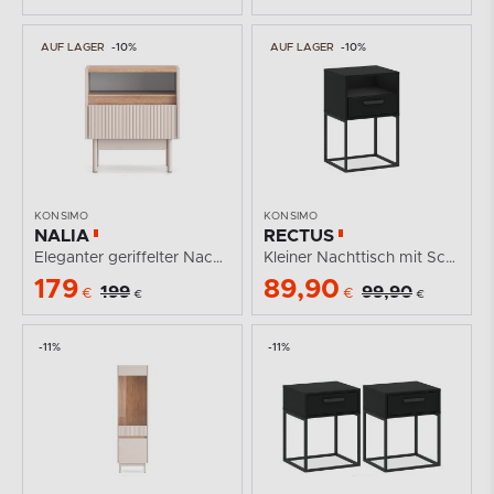
AUF LAGER
-10%
AUF LAGER
-10%
KONSIMO
KONSIMO
NALIA
RECTUS
Eleganter geriffelter Nachttisch creme/eiche
Kleiner Nachttisch mit Schublade schwarz
179
89,90
199
99,90
€
€
€
€
-11%
-11%