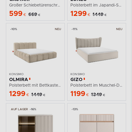
Großer Schiebetürenschrank mit Lamellen und Spiegel...
Polsterbett im Japandi-Stil mit Bettkasten 160 cm braun
599
1299
669
1449
€
€
€
€
-10%
NEU
-11%
NEU
KONSIMO
KONSIMO
OLMIRA
GIZO
Polsterbett mit Bettkasten 160 cm graubeige
Polsterbett im Muschel-Design mit Bettkasten 160 cm...
1299
1199
1449
1349
€
€
€
€
AUF LAGER
-16%
-13%