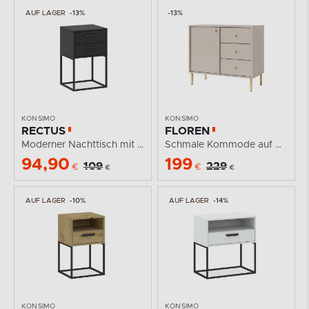
AUF LAGER
-13%
-13%
KONSIMO
KONSIMO
RECTUS
FLOREN
Moderner Nachttisch mit Schubladen anthrazit
Schmale Kommode auf goldenen Beinen, cremefarben
94,90
199
109
229
€
€
€
€
AUF LAGER
-10%
AUF LAGER
-14%
KONSIMO
KONSIMO