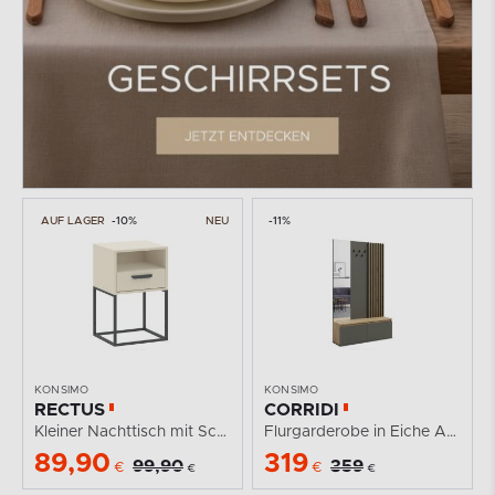
AUF LAGER
-10%
NEU
-11%
KONSIMO
KONSIMO
RECTUS
CORRIDI
Kleiner Nachttisch mit Schublade cremefarben
Flurgarderobe in Eiche Artisan/Grau
89,90
319
99,90
359
€
€
€
€