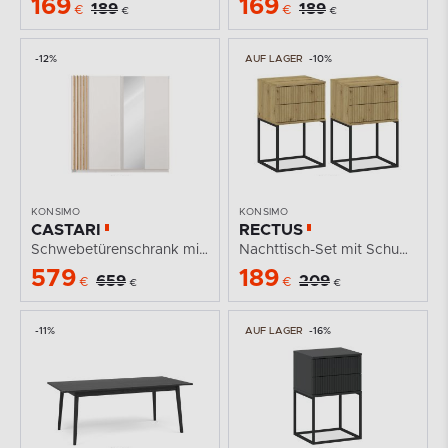
169
169
189
189
€
€
€
€
-12%
AUF LAGER
-10%
KONSIMO
KONSIMO
CASTARI
RECTUS
Schwebetürenschrank mit Spiegel und Lamellen...
Nachttisch-Set mit Schubladen, moderne Eiche,...
579
189
659
209
€
€
€
€
-11%
AUF LAGER
-16%