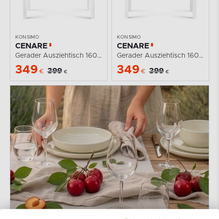
KONSIMO
KONSIMO
CENARE
CENARE
Gerader Ausziehtisch 160 x 80 cm weiß
Gerader Ausziehtisch 160 x 80 cm weiß / grau
349
349
399
399
€
€
€
€