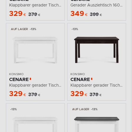
Klappbarer gerader Tisch 140 x 80 cm Nussbaum
Gerader Ausziehtisch 160 x 90 cm Nussbaum
329
349
379
399
€
€
€
€
AUF LAGER
-13%
-13%
KONSIMO
KONSIMO
CENARE
CENARE
Klappbarer gerader Tisch 140 x 80 cm weiß
Klappbarer gerader Tisch 140 x 80 cm Wenge
329
329
379
379
€
€
€
€
-13%
AUF LAGER
-13%