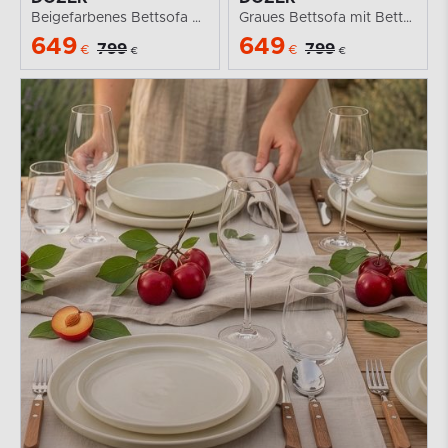
Beigefarbenes Bettsofa mit Bettzeugkasten
Graues Bettsofa mit Bettzeugkasten
649
649
799
799
€
€
€
€