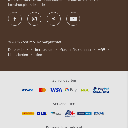
Buchsbaum in Töpfen
konsimo@konsimo.de
Buchsbaum in Töpfen sind kompakte grüne Pflanzen, die echten
Buchs imitieren. Die Buchsbaumkugel BUXUS im Topf bringt
geometrische Form in den Raum. Sie eignet sich auf
Fensterbänken, Kommoden, Couchtischen und Regalen.
Buchsbaumgrün verleiht fensterlosen Räumen wie Bädern oder
Fluren Frische. Der mitgelieferte Topf eliminiert die Notwendigkeit,
© 2026 konsimo. Möbelgeschäft
einen passenden Behälter zu suchen. Buchsbaum passt zu
Datenschutz
Impressum
Geschäftsordnung
AGB
klassischen, skandinavischen und modernen Innenräumen.
Nachrichten
Idee
Künstliche Orchideen
Künstliche Orchideen sind elegante Blumen, die mit Luxus
assoziiert werden. Das Modell ORCHES in Weiß und Fuchsia
Zahlungsarten
erhältlich imitiert beliebte Phalaenopsis-Orchideen. Weiße
Orchideen passen zu minimalistischen Innenräumen und
klassischen Arrangements. Fuchsia bringt einen lebhaften farbigen
Akzent in neutrale Räume. Orchideen eignen sich in
Versandarten
Schlafzimmern, Wohnzimmern und Bädern und verleihen
Raffinesse. In verschiedenen Größen erhältlich ermöglichen sie
Dekorationsanpassung an Raumgröße.
Konsimo International