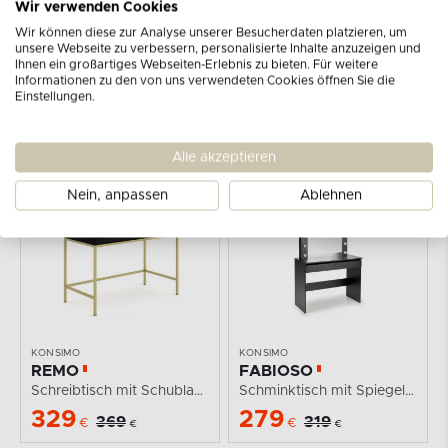
Wir verwenden Cookies
Wir können diese zur Analyse unserer Besucherdaten platzieren, um
unsere Webseite zu verbessern, personalisierte Inhalte anzuzeigen und
Ihnen ein großartiges Webseiten-Erlebnis zu bieten. Für weitere
Informationen zu den von uns verwendeten Cookies öffnen Sie die
Einstellungen.
Alle akzeptieren
Nein, anpassen
Ablehnen
-11%
-13%
KONSIMO
KONSIMO
REMO
FABIOSO
Schreibtisch mit Schublade auf goldenen Beinen...
Schminktisch mit Spiegel und Beleuchtung schwarz
329
279
369
319
€
€
€
€