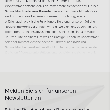
Beim Kauf von
Möbeln für das Schlafzimmer
oder das
Wohnzimmer entscheiden sich immer mehr Menschen dafür, einen
Schminktisch oder eine Konsole
zu erwerben. Diese Möbelstücke
sind nicht nur eine Ergänzung unserer Einrichtung, sondern
erfüllen auch praktische Funktionen. Sie dienen unserer täglichen
Routine, morgens verbringen wir dort Zeit, um uns zu schminken,
oder abends, um uns abzuschminken. Schließlich sind alle Make-
up-Produkte an einem Ort, was das lästige Suchen im Badezimmer
oder der Kosmetiktasche beendet. Obwohl
Konsolen und
Schminktische
dieselbe Hauptfunktion haben, nämlich uns bei der
täglichen Pflege zu unterstützen, unterscheiden sie sich ein wenig
voneinander. Lassen Sie uns einen genaueren Blick darauf werfen,
damit Sie auch die Unterschiede kennenlernen können.
Schminktisch – die perfekte
Ergänzung für unser
Schlafzimmer.
Melden Sie sich für unseren
Newsletter an
Der
Schminktisch
ist zweifellos das femininste Möbelstück, das Sie
in Ihrem Schlafzimmer platzieren können. Es wird Ihr persönlicher
Bereich sein, den niemand sonst betreten wird. Ein Schminktisch
Erhalten Sie Informationen über die neuesten