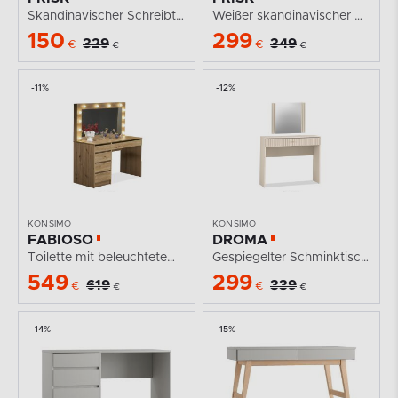
Skandinavischer Schreibtisch aus Eichenholz
Weißer skandinavischer Schreibtisch
150
299
329
349
€
€
€
€
-11%
-12%
KONSIMO
KONSIMO
FABIOSO
DROMA
Toilette mit beleuchtetem Spiegel und Schubladen Eiche...
Gespiegelter Schminktisch creme elegant
549
299
619
339
€
€
€
€
-14%
-15%