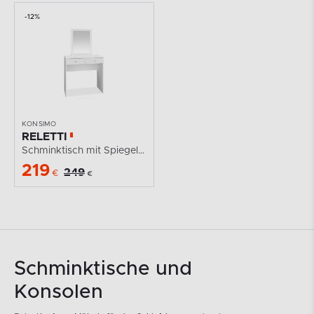
-12%
KONSIMO
RELETTI
Schminktisch mit Spiegel, weiß, elegant
219
249
€
€
Schminktische und
Konsolen