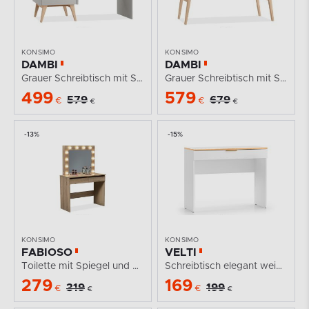
KONSIMO
KONSIMO
DAMBI
DAMBI
Grauer Schreibtisch mit Schubladen auf Beinen
Grauer Schreibtisch mit Schubladen
499
579
579
679
€
€
€
€
-13%
-15%
KONSIMO
KONSIMO
FABIOSO
VELTI
Toilette mit Spiegel und Beleuchtung Eiche artisan
Schreibtisch elegant weiß auf goldenen Beinen
279
169
319
199
€
€
€
€