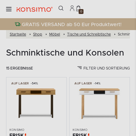
0
GRATIS VERSAND ab 50 Eur Produktwert!
Startseite
Shop
Möbel
Tische und Schreibtische
Schminkti
Schminktische und Konsolen
15 ERGEBNISSE
FILTER UND SORTIERUNG
AUF LAGER
-54%
AUF LAGER
-14%
KONSIMO
KONSIMO
FRISK
FRISK