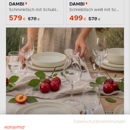
DAMBI
DAMBI
Schminktisch mit Schubladen / Schreibtisch weiß
Schreibtisch weiß mit Schubladen auf Füßen
579
499
679
579
€
€
€
€
Datenschutzbestimmungen