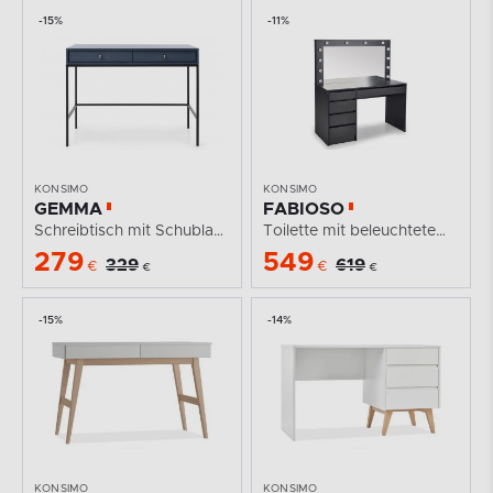
-15%
-11%
KONSIMO
KONSIMO
GEMMA
FABIOSO
Schreibtisch mit Schubladen retro blau
Toilette mit beleuchtetem Spiegel und Schubladen...
279
549
329
619
€
€
€
€
-15%
-14%
KONSIMO
KONSIMO