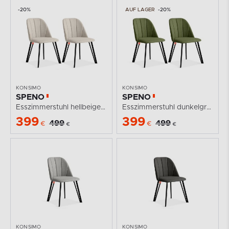
-20%
AUF LAGER
-20%
KONSIMO
KONSIMO
SPENO
SPENO
Esszimmerstuhl hellbeige 2 tlg.
Esszimmerstuhl dunkelgrün 2 tlg.
399
399
499
499
€
€
€
€
KONSIMO
KONSIMO