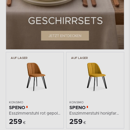
AUF LAGER
AUF LAGER
KONSIMO
KONSIMO
SPENO
SPENO
Esszimmerstuhl rot gepolstert
Esszimmerstuhl honigfarben gepolstert
259
259
€
€