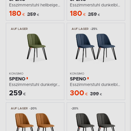
Esszimmerstuhl hellbeige gepolstert
Esszimmerstuhl dunkelblau gepolstert
180
180
259
259
€
€
€
€
AUF LAGER
AUF LAGER
-25%
KONSIMO
KONSIMO
SPENO
SPENO
Esszimmerstuhl dunkelgrün gepolstert
Esszimmerstuhl dunkelblau 2 tlg.
259
300
399
€
€
€
AUF LAGER
-20%
-20%