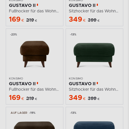
KONSIMO
KONSIMO
GUSTAVO II
GUSTAVO II
Fußhocker für das Wohnzimmer mit Stauraum Kordstoff...
Sitzhocker für das Wohnzimmer mit Stauraum Kordstoff...
169
349
219
399
€
€
€
€
-23%
-13%
KONSIMO
KONSIMO
GUSTAVO II
GUSTAVO II
Fußhocker für das Wohnzimmer mit Stauraum in Imitat...
Sitzhocker für das Wohnzimmer mit Stauraum Kordstoff...
169
349
219
399
€
€
€
€
AUF LAGER
-19%
-13%