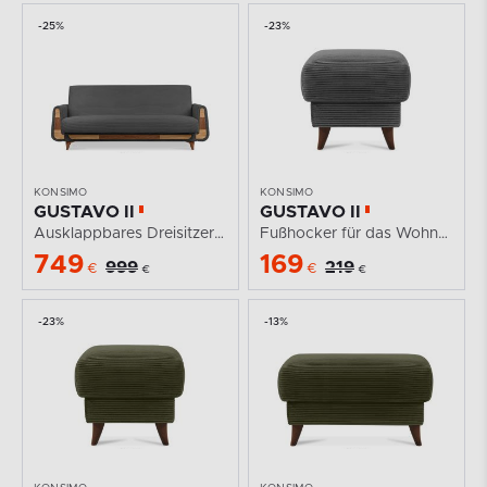
-25%
-23%
KONSIMO
KONSIMO
GUSTAVO II
GUSTAVO II
Ausklappbares Dreisitzer-Sofa aus dunkelgrauem...
Fußhocker für das Wohnzimmer mit Stauraum Kordstoff...
749
169
999
219
€
€
€
€
-23%
-13%