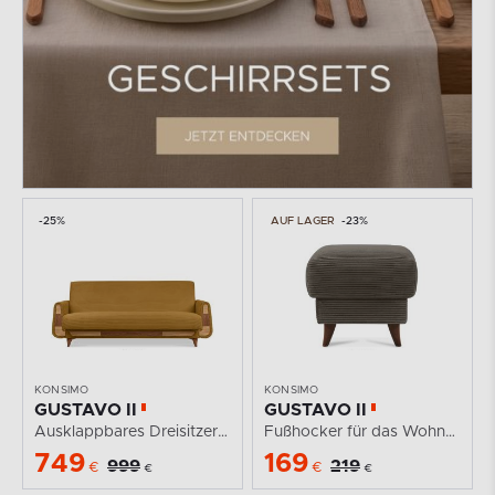
-25%
AUF LAGER
-23%
KONSIMO
KONSIMO
GUSTAVO II
GUSTAVO II
Ausklappbares Dreisitzer-Sofa aus gelbem Kordstoff
Fußhocker für das Wohnzimmer mit Stauraum Kordstoff...
749
169
999
219
€
€
€
€