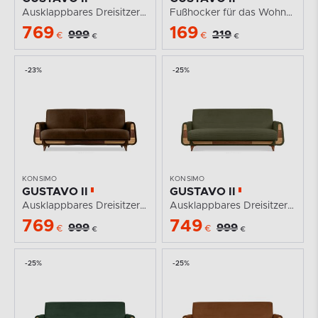
Ausklappbares Dreisitzer-Sofa im Wildlederimitat-Stil...
Fußhocker für das Wohnzimmer mit Stauraum Kordstoff...
769
169
999
219
€
€
€
€
-23%
-25%
KONSIMO
KONSIMO
GUSTAVO II
GUSTAVO II
Ausklappbares Dreisitzer-Sofa im Wildlederimitat-Stil...
Ausklappbares Dreisitzer-Sofa aus olivgrünem Kordstoff
769
749
999
999
€
€
€
€
-25%
-25%