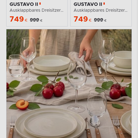
GUSTAVO II
GUSTAVO II
Ausklappbares Dreisitzer-Sofa aus schwarzem Kordstoff
Ausklappbares Dreisitzer-Schlafsofa aus hellgrauem...
749
749
999
999
€
€
€
€