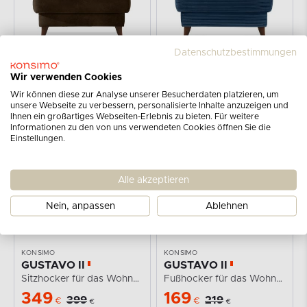
Datenschutzbestimmungen
KONSIMO
KONSIMO
Wir verwenden Cookies
GUSTAVO II
GUSTAVO II
Sitzhocker für das Wohnzimmer mit Stauraum Imitation...
Sitzhocker für das Wohnzimmer mit Stauraum Kordstoff...
Wir können diese zur Analyse unserer Besucherdaten platzieren, um
unsere Webseite zu verbessern, personalisierte Inhalte anzuzeigen und
349
349
429
399
€
€
€
€
Ihnen ein großartiges Webseiten-Erlebnis zu bieten. Für weitere
Informationen zu den von uns verwendeten Cookies öffnen Sie die
Einstellungen.
-13%
-23%
Alle akzeptieren
Nein, anpassen
Ablehnen
KONSIMO
KONSIMO
GUSTAVO II
GUSTAVO II
Sitzhocker für das Wohnzimmer mit Stauraum Kordstoff...
Fußhocker für das Wohnzimmer mit Stauraum Kordstoff...
349
169
399
219
€
€
€
€