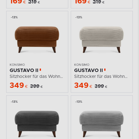
169
169
219
219
€
€
€
€
-13%
-13%
KONSIMO
KONSIMO
GUSTAVO II
GUSTAVO II
Sitzhocker für das Wohnzimmer mit Stauraum Kordstoff...
Sitzhocker für das Wohnzimmer mit Stauraum Kordstoff...
349
349
399
399
€
€
€
€
-13%
-13%