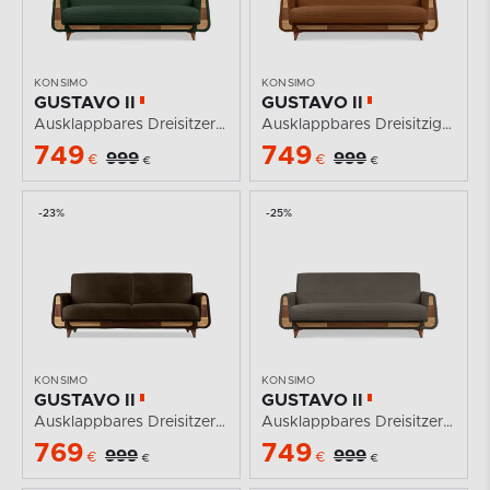
KONSIMO
KONSIMO
GUSTAVO II
GUSTAVO II
Ausklappbares Dreisitzer-Sofa aus dunkelgrün Kordstoff
Ausklappbares Dreisitziges-Sofa aus rotem Kordstoff
749
749
999
999
€
€
€
€
-23%
-25%
KONSIMO
KONSIMO
GUSTAVO II
GUSTAVO II
Ausklappbares Dreisitzer-Sofa im Wildlederimitat-Stil...
Ausklappbares Dreisitzer-Sofa aus graubeige Kordstoff
769
749
999
999
€
€
€
€