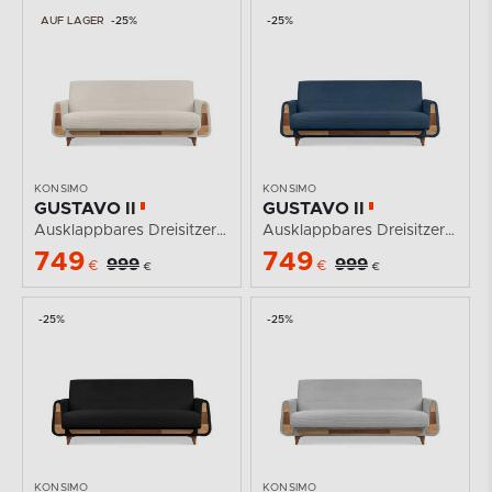
AUF LAGER
-25%
-25%
KONSIMO
KONSIMO
GUSTAVO II
GUSTAVO II
Ausklappbares Dreisitzer-Sofa aus cremefarbenem...
Ausklappbares Dreisitzer-Sofa aus blauem Kordstoff
749
749
999
999
€
€
€
€
-25%
-25%
KONSIMO
KONSIMO