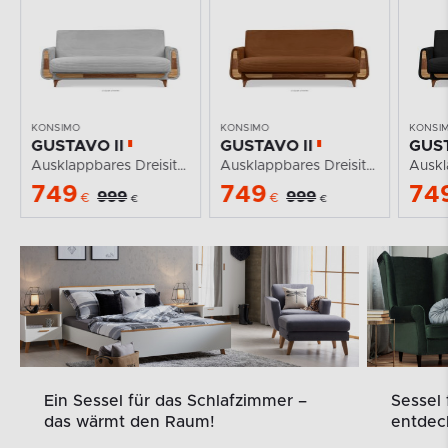
KONSIMO
KONSIMO
KONSI
GUSTAVO II
GUSTAVO II
GUST
Ausklappbares Dreisitzer-Schlafsofa aus hellgrauem...
Ausklappbares Dreisitziges-Sofa aus rotem Kordstoff
749
749
74
999
999
€
€
€
€
Ein Sessel für das Schlafzimmer –
Sessel
das wärmt den Raum!
entdec