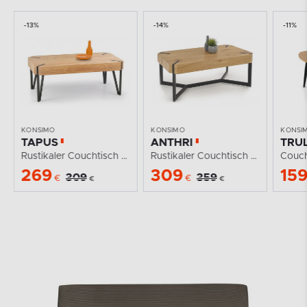
-13%
-14%
-11%
KONSIMO
KONSIMO
KONSI
TAPUS
ANTHRI
TRU
Rustikaler Couchtisch Goldene Eiche
Rustikaler Couchtisch für das Wohnzimmer
269
309
15
309
359
€
€
€
€