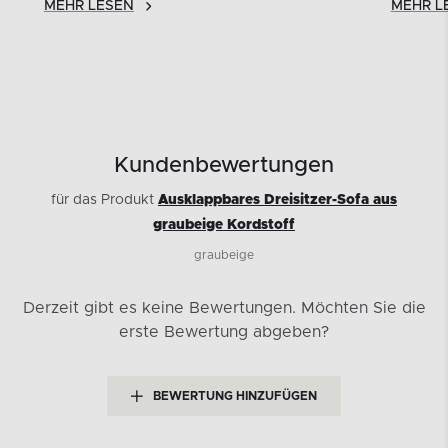
MEHR LESEN
MEHR L
Kundenbewertungen
für das Produkt
Ausklappbares Dreisitzer-Sofa aus
graubeige Kordstoff
graubeige
Derzeit gibt es keine Bewertungen.
Möchten Sie die
erste Bewertung abgeben?
BEWERTUNG HINZUFÜGEN