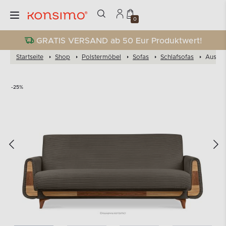
0
GRATIS VERSAND ab 50 Eur Produktwert!
Startseite
Shop
Polstermöbel
Sofas
Schlafsofas
Auskla
-25%