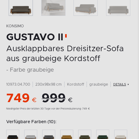
KONSIMO
GUSTAVO II
Ausklappbares Dreisitzer-Sofa
aus graubeige Kordstoff
- Farbe graubeige
10973.04.700
230x98x98 cm
Kordstoff
graubeige
DETAILS
749
999
€
€
Niedrigster Preis der letzten 30 Tage vor der Preisreduzierung:
749
€
Verfügbare Farben (10):