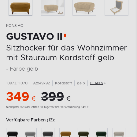
KONSIMO
GUSTAVO II
Sitzhocker für das Wohnzimmer
mit Stauraum Kordstoff gelb
- Farbe gelb
10973.11.070
92x49x92
Kordstoff
gelb
DETAILS
349
399
€
€
Niedrigster Preis der letzten 30 Tage vor der Preisreduzierung:
349
€
Verfügbare Farben (13):