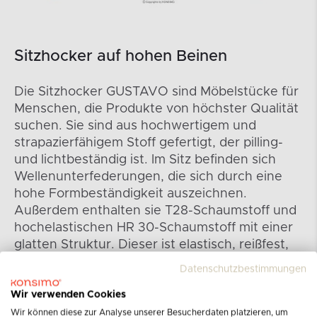
Sitzhocker auf hohen Beinen
Die Sitzhocker GUSTAVO sind Möbelstücke für
Menschen, die Produkte von höchster Qualität
suchen. Sie sind aus hochwertigem und
strapazierfähigem Stoff gefertigt, der pilling-
und lichtbeständig ist. Im Sitz befinden sich
Wellenunterfederungen, die sich durch eine
hohe Formbeständigkeit auszeichnen.
Außerdem enthalten sie T28-Schaumstoff und
hochelastischen HR 30-Schaumstoff mit einer
glatten Struktur. Dieser ist elastisch, reißfest,
überlastungs- und druckbeständig. Die Füße
Datenschutzbestimmungen
des Sitzhockers sind aus Kunststoff in dunkler
Wir verwenden Cookies
Nussbaumoptik und 13 cm hoch.
Wir können diese zur Analyse unserer Besucherdaten platzieren, um