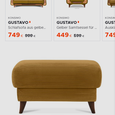
KONSIMO
KONSIMO
KONSI
GUSTAVO
GUSTAVO
GUST
Schlafsofa aus gelbem Velours
Gelber Samtsessel für das Wohnzimmer
749
449
74
999
599
€
€
€
€