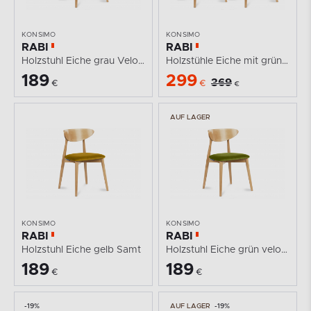
KONSIMO
KONSIMO
RABI
RABI
Holzstuhl Eiche grau Velours
Holzstühle Eiche mit grünem Velours 2tlg.
189
299
369
€
€
€
AUF LAGER
KONSIMO
KONSIMO
RABI
RABI
Holzstuhl Eiche gelb Samt
Holzstuhl Eiche grün velour
189
189
€
€
-19%
AUF LAGER
-19%