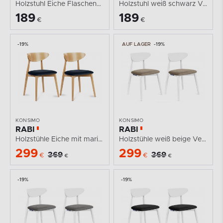
Holzstuhl Eiche Flaschengrün Velours
Holzstuhl weiß schwarz Velours
189
189
€
€
-19%
AUF LAGER
-19%
KONSIMO
KONSIMO
RABI
RABI
Holzstühle Eiche mit marineblauem Velours 2tlg.
Holzstühle weiß beige Velours 2tlg.
299
299
369
369
€
€
€
€
-19%
-19%