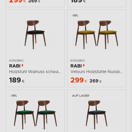
299
189
369
€
€
€
-19%
KONSIMO
KONSIMO
RABI
RABI
Holzstuhl Walnuss schwarz Velours
Velours Holzstühle Nussbaum gelb 2tlg.
189
299
369
€
€
€
-19%
AUF LAGER