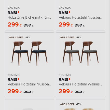
KONSIMO
KONSIMO
RABI
RABI
Holzstühle Eiche mit grünem Samt 2tlg.
Velours Holzstuhl Nussbaum grün 2tlg.
299
299
369
369
€
€
€
€
AUF LAGER
-19%
AUF LAGER
-19%
KONSIMO
KONSIMO
RABI
RABI
Velours Holzstuhl Nussbaum mittel navy blau 2tlg.
Velours Holzstuhl Walnuss mittelgrau 2tlg.
299
299
369
369
€
€
€
€
AUF LAGER
-19%