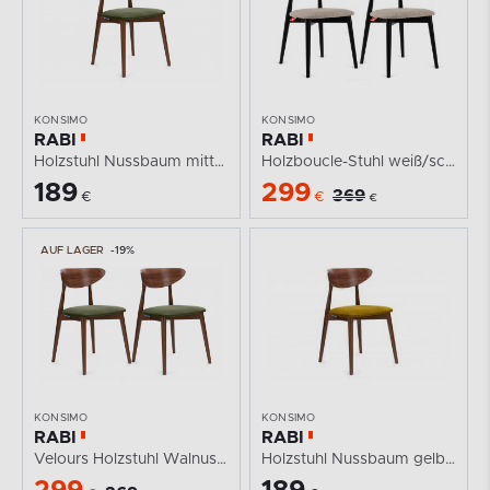
KONSIMO
KONSIMO
RABI
RABI
Holzstuhl Nussbaum mittelgrün Velours
Holzboucle-Stuhl weiß/schwarz 2 tlg.
189
299
369
€
€
€
AUF LAGER
-19%
KONSIMO
KONSIMO
RABI
RABI
Velours Holzstuhl Walnuss mittelgrün 2tlg.
Holzstuhl Nussbaum gelb Velours