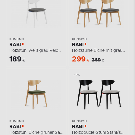
KONSIMO
KONSIMO
RABI
RABI
Holzstuhl weiß grau Velours
Holzstühle Eiche mit grauem Samt 2tlg.
189
299
369
€
€
€
-19%
KONSIMO
KONSIMO
RABI
RABI
Holzstuhl Eiche grüner Samt
Holzboucle-Stuhl Stahl/schwarz 2 tlg.