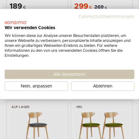
189
299
369
€
€
€
Datenschutzbestimmungen
AUF LAGER
Wir verwenden Cookies
Wir können diese zur Analyse unserer Besucherdaten platzieren, um
unsere Webseite zu verbessern, personalisierte Inhalte anzuzeigen und
Ihnen ein großartiges Webseiten-Erlebnis zu bieten. Für weitere
Informationen zu den von uns verwendeten Cookies öffnen Sie die
Einstellungen.
KONSIMO
KONSIMO
Alle akzeptieren
RABI
RABI
Holzstuhl Eiche schwarz Velours
Holzboucle-Stuhl weiß/schwarz
Nein, anpassen
Ablehnen
189
189
€
€
AUF LAGER
-19%