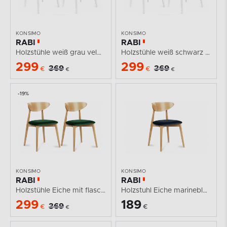
KONSIMO
KONSIMO
RABI
RABI
Holzstühle weiß grau velour 2tlg.
Holzstühle weiß schwarz velour 2tlg.
299
299
369
369
€
€
€
€
-19%
KONSIMO
KONSIMO
RABI
RABI
Holzstühle Eiche mit flaschengrünem Velours 2tlg.
Holzstuhl Eiche marineblau Velours
299
189
369
€
€
€