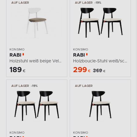
AUF LAGER
AUF LAGER
-19%
KONSIMO
KONSIMO
RABI
RABI
Holzstuhl weiß beige Velours
Holzboucle-Stuhl weiß/schwarz 2 tlg.
189
299
369
€
€
€
AUF LAGER
-19%
AUF LAGER
KONSIMO
KONSIMO