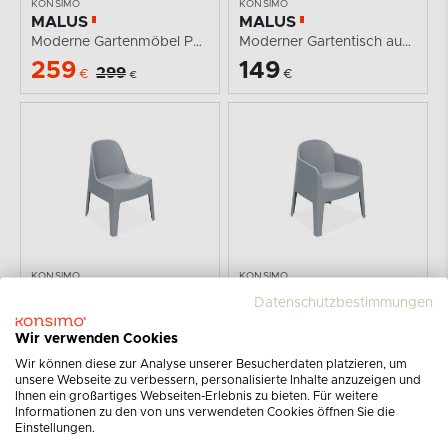
KONSIMO
KONSIMO
MALUS
MALUS
Moderne Gartenmöbel Polypropylen 2 Personen grau
Moderner Gartentisch aus Polypropylen grau
259
149
299
€
€
€
KONSIMO
KONSIMO
MALUS
MALUS
Datenschutzbestimmungen
Gartenstuhl modern Polypropylen grau
Moderner Gartenstuhl aus Polypropylen grau
179
189
Wir verwenden Cookies
€
€
Wir können diese zur Analyse unserer Besucherdaten platzieren, um
unsere Webseite zu verbessern, personalisierte Inhalte anzuzeigen und
Ihnen ein großartiges Webseiten-Erlebnis zu bieten. Für weitere
-15%
-13%
Informationen zu den von uns verwendeten Cookies öffnen Sie die
Einstellungen.