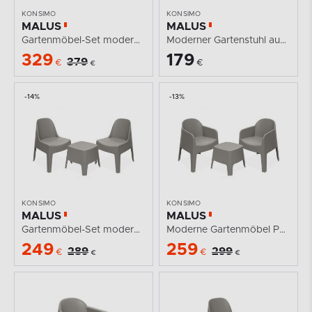
KONSIMO
KONSIMO
MALUS
MALUS
Gartenmöbel-Set modern Polypropylen kühl braun
Moderner Gartenstuhl aus Polypropylen weiß
329
179
379
€
€
€
-14%
-13%
KONSIMO
KONSIMO
MALUS
MALUS
Gartenmöbel-Set modern Polypropylen 2 Personen kühl...
Moderne Gartenmöbel Polypropylen 2 Personen kühl...
249
259
289
299
€
€
€
€