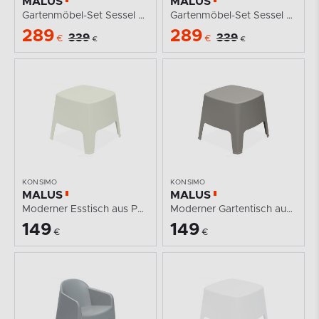
MALUS
MALUS
Gartenmöbel-Set Sessel und Esstisch modern 2 Personen...
Gartenmöbel-Set Sessel und Esstisch modern für 2...
289
289
339
339
€
€
€
€
KONSIMO
KONSIMO
MALUS
MALUS
Moderner Esstisch aus Polypropylen beige
Moderner Gartentisch aus Polypropylen kühles Braun
149
149
€
€