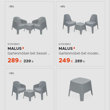
-15%
-14%
KONSIMO
KONSIMO
MALUS
MALUS
Gartenmöbel-Set Sessel und Gartentisch modern 2...
Gartenmöbel-Set modern Polypropylen 2 Personen grau
289
249
339
289
€
€
€
€
-13%