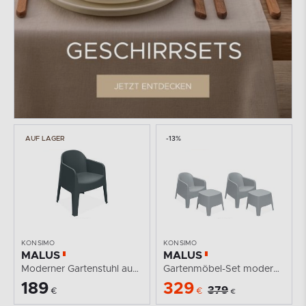
AUF LAGER
-13%
KONSIMO
KONSIMO
MALUS
MALUS
Moderner Gartenstuhl aus Polypropylen anthrazit
Gartenmöbel-Set modern Polypropylen grau
189
329
379
€
€
€