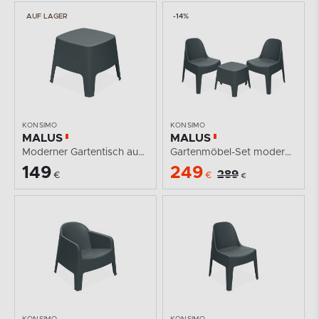
AUF LAGER
-14%
KONSIMO
KONSIMO
MALUS
MALUS
Moderner Gartentisch aus Polypropylen anthrazit
Gartenmöbel-Set modern aus Polypropylen für 2...
149
249
289
€
€
€
KONSIMO
KONSIMO