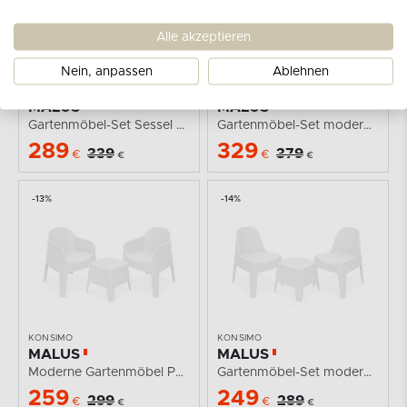
Alle akzeptieren
Nein, anpassen
Ablehnen
KONSIMO
KONSIMO
MALUS
MALUS
Gartenmöbel-Set Sessel und Esstisch modern 2 Personen...
Gartenmöbel-Set modern Polypropylen weiß
289
329
339
379
€
€
€
€
-13%
-14%
KONSIMO
KONSIMO
MALUS
MALUS
Moderne Gartenmöbel Polypropylen 2 Personen weiß
Gartenmöbel-Set modern Polypropylen 2 Personen weiß
259
249
299
289
€
€
€
€