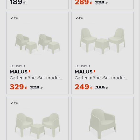
189
289
339
€
€
€
-13%
-14%
KONSIMO
KONSIMO
MALUS
MALUS
Gartenmöbel-Set modern Polypropylen beige
Gartenmöbel-Set modern Polypropylen 2 Personen beige
329
249
379
289
€
€
€
€
-13%