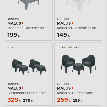
KONSIMO
KONSIMO
MALUS
MALUS
Moderner Gartensessel aus Polypropylen grau
Moderner Gartentisch aus Polypropylen weiß
199
149
€
€
-13%
AUF LAGER
-13%
KONSIMO
KONSIMO
MALUS
MALUS
Gartenmöbel-Set modern Polypropylen anthrazit
Moderne Gartenmöbel aus Polypropylen für 2 Personen...
329
259
379
299
€
€
€
€