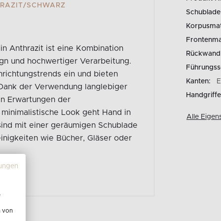
HRAZIT/SCHWARZ
Schublade
Korpusmate
Frontenmat
n Anthrazit ist eine Kombination
Rückwand
ign und hochwertiger Verarbeitung.
Führungss
inrichtungstrends ein und bieten
Kanten:
E
 Dank der Verwendung langlebiger
Handgriffe
en Erwartungen der
 minimalistische Look geht Hand in
Alle Eigen
 sind mit einer geräumigen Schublade
einigkeiten wie Bücher, Gläser oder
ungen
e
n von