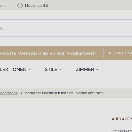
nd Accessoires
Die LOFTY-Möbelkollektion bis zu 34 %
Esszimmerstühle
EPIRI
TEENS
mpen
Vorhänge
G
Anzahl der Produkte:
Anzahl der Produkte:
40
173
cht
Möbel aus
EU
GRATIS VERSAND ab 50 Eur Produktwert!
JETZ ENTDEC
LEKTIONEN
STILE
ZIMMER
achttische
Moderner Nachttisch mit Schubladen anthrazit
AUF LAGER