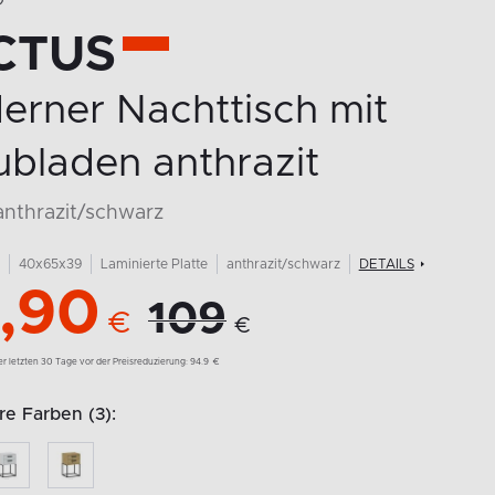
O
CTUS
erner Nachttisch mit
bladen anthrazit
anthrazit/schwarz
40x65x39
Laminierte Platte
anthrazit/schwarz
DETAILS
,90
109
€
€
der letzten 30 Tage vor der Preisreduzierung:
94.9
€
e Farben (3):