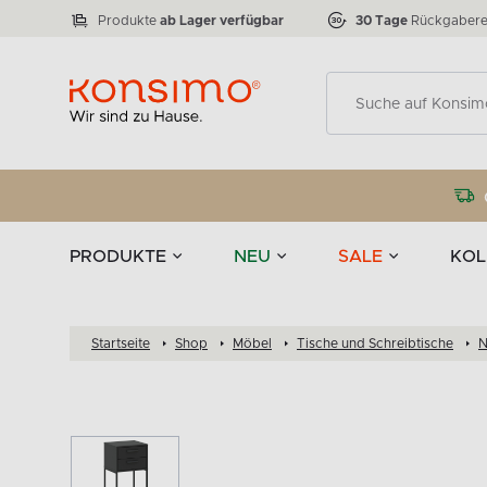
Lampen
Tischgeschirr u
VICTO
ELEGANT
zu 50 %
Tischla
Anzahl der Produkte:
Anzahl der Produkte:
77
888
Produkte
ab Lager verfügbar
30 Tage
Rückgabere
Deko
PRODUKTE
NEU
SALE
KOL
Startseite
Shop
Möbel
Tische und Schreibtische
N