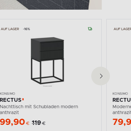
AUF LAGER
-16%
AUF LAGE
KONSIMO
KONSIMO
RECTUS
RECTU
Nachttisch mit Schubladen modern
Moderne
anthrazit
anthrazi
99,90
79,
119
€
€