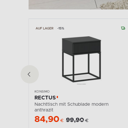
AUF LAGER
-15%
KONSIMO
RECTUS
den
Nachttisch mit Schublade modern
anthrazit
84,90
99,90
€
€