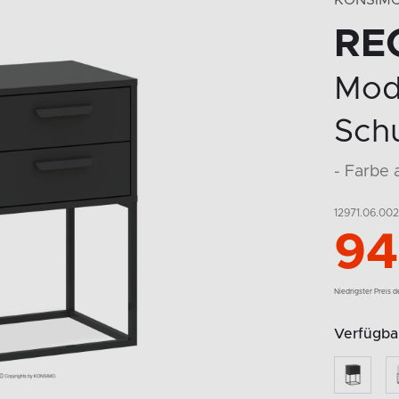
KONSIM
RE
Mod
Schu
- Farbe 
12971.06.002
94
Niedrigster Preis 
Verfügbar