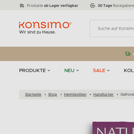
Lampen
Tischgeschirr u
VICTO
ELEGANT
zu 50 %
Tischla
Anzahl der Produkte:
Anzahl der Produkte:
77
888
Produkte
ab Lager verfügbar
30 Tage
Rückgabere
Deko
PRODUKTE
NEU
SALE
KOL
Startseite
Shop
Heimtextilien
Handtücher
Gefror