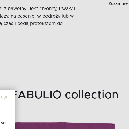
Zusammen
z bawełny. Jest chłonny, trwały i
plaży, na basenie, w podróży lub w
ą czas i będą pretekstem do
FABULIO collection
ungen
e
n von