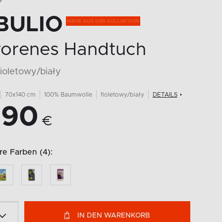
O
BULIO
rorenes Handtuch
fioletowy/biały
70x140 cm
100% Baumwolle
fioletowy/biały
DETAILS
,90
€
e Farben (4):
IN DEN WARENKORB