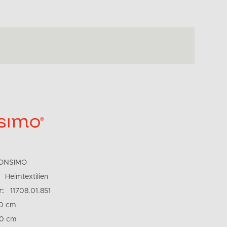
ONSIMO
Heimtextilien
r:
11708.01.851
0 cm
40 cm