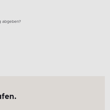
g abgeben?
ufen.