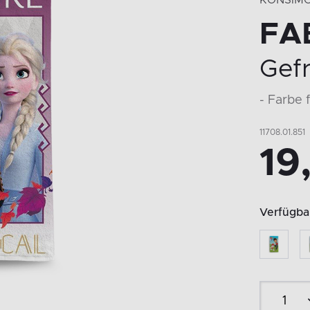
KONSIM
FA
Gef
- Farbe 
11708.01.851
19
Verfügbar