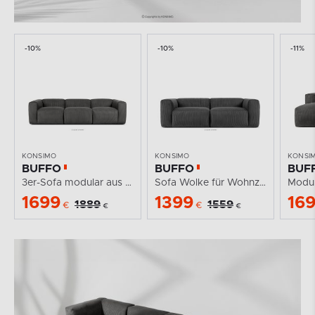
-10%
-10%
-11%
KONSIMO
KONSIMO
KONSI
BUFFO
BUFFO
BUF
3er-Sofa modular aus grauem Kordstoff
Sofa Wolke für Wohnzimmer Kordstoff grau
1699
1399
16
1889
1559
€
€
€
€