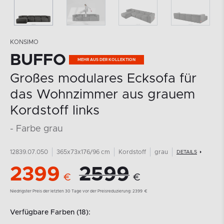
KONSIMO
BUFFO
MEHR AUS DER KOLLEKTION
Großes modulares Ecksofa für
das Wohnzimmer aus grauem
Kordstoff links
- Farbe grau
12839.07.050
365x73x176/96 cm
Kordstoff
grau
DETAILS
2399
2599
€
€
Niedrigster Preis der letzten 30 Tage vor der Preisreduzierung:
2399
€
Verfügbare Farben (18):