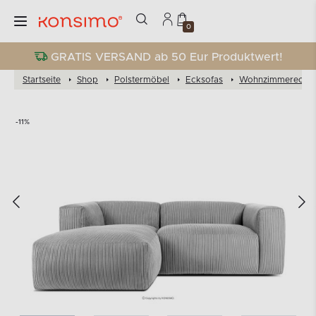
0
GRATIS VERSAND ab 50 Eur Produktwert!
Startseite
Shop
Polstermöbel
Ecksofas
Wohnzimmereckso
-11%