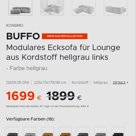
KONSIMO
BUFFO
MEHR AUS DER KOLLEKTION
Modulares Ecksofa für Lounge
aus Kordstoff hellgrau links
- Farbe hellgrau
12839.05.054
225x73x176/96 cm
Kordstoff
hellgrau
DETAILS
1699
1899
€
€
Niedrigster Preis der letzten 30 Tage vor der Preisreduzierung:
1699
€
Verfügbare Farben (18):