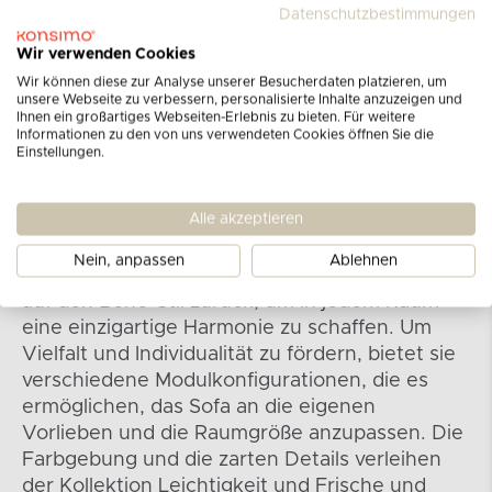
Datenschutzbestimmungen
Wir verwenden Cookies
Wir können diese zur Analyse unserer Besucherdaten platzieren, um
unsere Webseite zu verbessern, personalisierte Inhalte anzuzeigen und
Ihnen ein großartiges Webseiten-Erlebnis zu bieten. Für weitere
Informationen zu den von uns verwendeten Cookies öffnen Sie die
Einstellungen.
Kollektion BUFFO
Alle akzeptieren
Die Kollektion der modularen Sofas und
Ecksofas und Sessel betont nicht nur
Nein, anpassen
Ablehnen
Modernität und Eleganz, sondern greift auch
auf den Boho-Stil zurück, um in jedem Raum
eine einzigartige Harmonie zu schaffen. Um
Vielfalt und Individualität zu fördern, bietet sie
verschiedene Modulkonfigurationen, die es
ermöglichen, das Sofa an die eigenen
Vorlieben und die Raumgröße anzupassen. Die
Farbgebung und die zarten Details verleihen
der Kollektion Leichtigkeit und Frische und