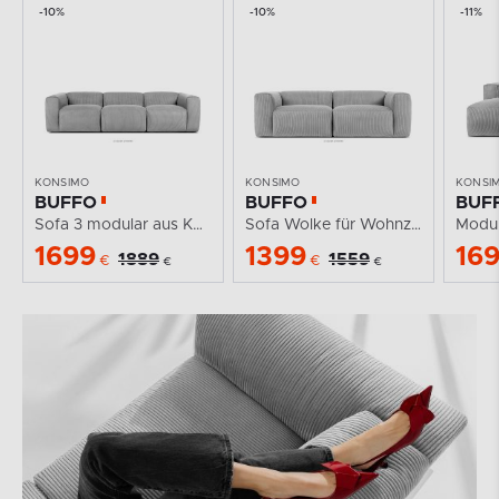
-10%
-10%
-11%
KONSIMO
KONSIMO
KONSI
BUFFO
BUFFO
BUF
Sofa 3 modular aus Kordstoff hellgrau
Sofa Wolke für Wohnzimmer Kordstoff hellgrau
1699
1399
16
1889
1559
€
€
€
€