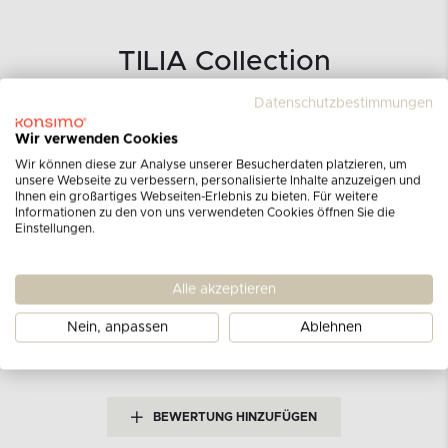
TILIA Collection
Datenschutzbestimmungen
Wir verwenden Cookies
Wir können diese zur Analyse unserer Besucherdaten platzieren, um
unsere Webseite zu verbessern, personalisierte Inhalte anzuzeigen und
Ihnen ein großartiges Webseiten-Erlebnis zu bieten. Für weitere
Kundenbewertungen
Informationen zu den von uns verwendeten Cookies öffnen Sie die
Einstellungen.
für das Produkt
Tagesdecke
blau
Alle akzeptieren
Nein, anpassen
Ablehnen
Derzeit gibt es keine Bewertungen.
Möchten Sie die
erste Bewertung abgeben?
BEWERTUNG HINZUFÜGEN