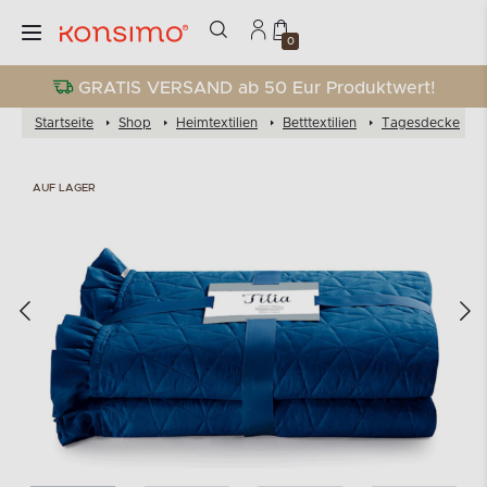
0
GRATIS VERSAND ab 50 Eur Produktwert!
Startseite
Shop
Heimtextilien
Betttextilien
Tagesdecke
AUF LAGER