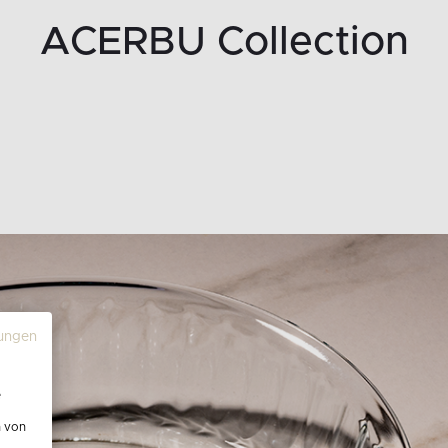
ACERBU Collection
ungen
e
n von