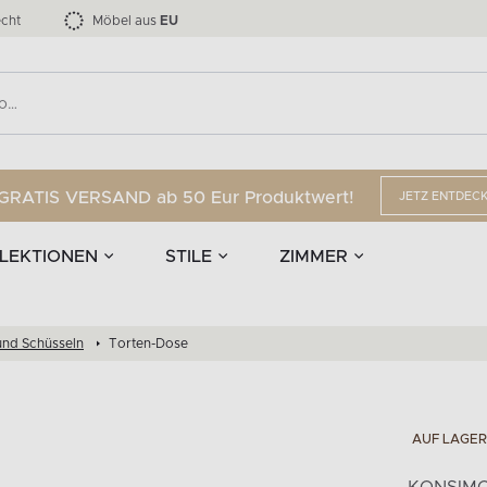
nd Accessoires
Die LOFTY-Möbelkollektion bis zu 34 %
Esszimmerstühle
EPIRI
TEENS
mpen
Vorhänge
G
Anzahl der Produkte:
Anzahl der Produkte:
40
173
cht
Möbel aus
EU
GRATIS VERSAND ab 50 Eur Produktwert!
JETZ ENTDEC
LEKTIONEN
STILE
ZIMMER
und Schüsseln
Torten-Dose
AUF LAGER