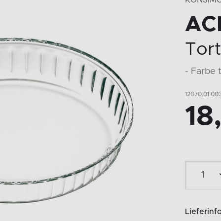
KONSIM
AC
Tor
- Farbe 
12070.01.00
18
Lieferinf