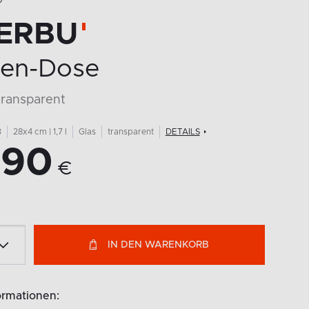
O
ERBU
ten-Dose
transparent
3
28x4 cm | 1,7 l
Glas
transparent
DETAILS
,90
€
IN DEN WARENKORB
ormationen: