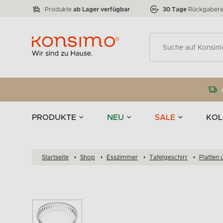
Lampen
Tischgeschirr u
VICTO
ELEGANT
zu 50 %
Tischla
Anzahl der Produkte:
Anzahl der Produkte:
77
888
Produkte
ab Lager verfügbar
30 Tage
Rückgabere
Deko
PRODUKTE
NEU
SALE
KOL
Startseite
Shop
Esszimmer
Tafelgeschirr
Platten 