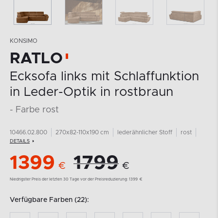
KONSIMO
RATLO
Ecksofa links mit Schlaffunktion
in Leder-Optik in rostbraun
- Farbe rost
10466.02.800
270x82-110x190 cm
lederähnlicher Stoff
rost
DETAILS
1399
1799
€
€
Niedrigster Preis der letzten 30 Tage vor der Preisreduzierung:
1399
€
Verfügbare Farben (22):