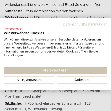
widerstandsfähig gegen Abrieb und Beschädigungen. Der
mittelfeste Sitz in Kombination mit den weichen
Rückenlehnen und Kissen behält auch bei intensiver Nutzung
seine Haltbarkeit und sein attraktives Aussehen.
Datenschutzbestimmungen
Wir verwenden Cookies
Gesamte Produktbeschreibung ansehen
Wir können diese zur Analyse unserer Besucherdaten platzieren, um
unsere Webseite zu verbessern, personalisierte Inhalte anzuzeigen und
Ihnen ein großartiges Webseiten-Erlebnis zu bieten. Für weitere
Marke:
KONSIMO
Informationen zu den von uns verwendeten Cookies öffnen Sie die
Einstellungen.
Kategorie:
L-Ecksofas
Produkt Nr:
10466.02.800
Härtegrad:
mittelfest
Alle akzeptieren
Bezug:
lederähnlicher Stoff
Nein, anpassen
Ablehnen
Ecksofa-Typ:
links
Gestell:
16 mm Spanplatte, 3 mm Faserplatte, Kanten mit
Abs 1 mm beschichtet
Sitzfläche:
HR30 hochelastischer Schaumstoff, T28
Schaumstoff, Wellenunterfederung