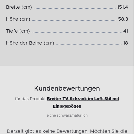
Breite (cm)
151,4
Höhe (cm)
58,3
Tiefe (cm)
41
Höhe der Beine (cm)
18
Kundenbewertungen
für das Produkt
Breiter TV-Schrank im Loft-Stil mit
Einlegeböden
eiche schwarz/natürlich
Derzeit gibt es keine Bewertungen.
Möchten Sie die