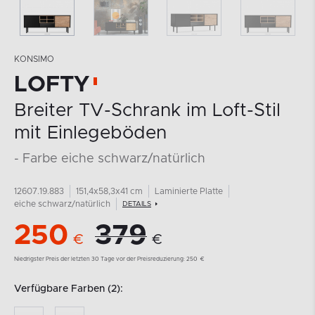
KONSIMO
LOFTY
Breiter TV-Schrank im Loft-Stil
mit Einlegeböden
- Farbe eiche schwarz/natürlich
12607.19.883
151,4x58,3x41 cm
Laminierte Platte
eiche schwarz/natürlich
DETAILS
250
379
€
€
Niedrigster Preis der letzten 30 Tage vor der Preisreduzierung:
250
€
Verfügbare Farben (2):