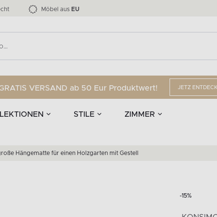
nd Accessoires
Die LOFTY-Möbelkollektion bis zu 34 %
Esszimmerstühle
EPIRI
TEENS
mpen
Vorhänge
G
Anzahl der Produkte:
Anzahl der Produkte:
40
173
cht
Möbel aus
EU
GRATIS VERSAND ab 50 Eur Produktwert!
JETZ ENTDEC
LEKTIONEN
STILE
ZIMMER
große Hängematte für einen Holzgarten mit Gestell
-15%