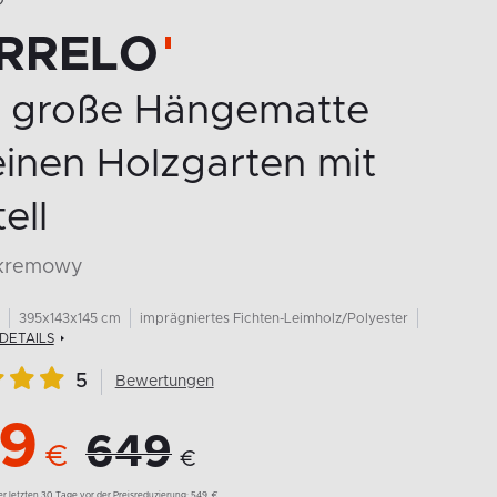
O
RRELO
MEHR AUS DER KOLLEKTION
e große Hängematte
einen Holzgarten mit
ell
 kremowy
395x143x145 cm
imprägniertes Fichten-Leimholz/Polyester
DETAILS
5
Bewertungen
9
649
€
€
der letzten 30 Tage vor der Preisreduzierung:
549
€