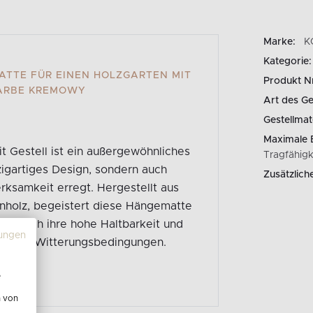
Marke:
K
Kategorie:
TTE FÜR EINEN HOLZGARTEN MIT G
Produkt N
FARBE KREMOWY
Art des G
Gestellmate
Maximale 
 Gestell ist ein außergewöhnliches
Tragfähig
zigartiges Design, sondern auch
Zusätzlich
rksamkeit erregt. Hergestellt aus
enholz, begeistert diese Hängematte
uch durch ihre hohe Haltbarkeit und
ungen
lnden Witterungsbedingungen.
e
n von