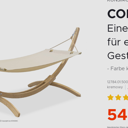
KONSIM
CO
Ein
für 
Gest
- Farbe
12784.01.500
kremowy
54
Niedrigster Preis 