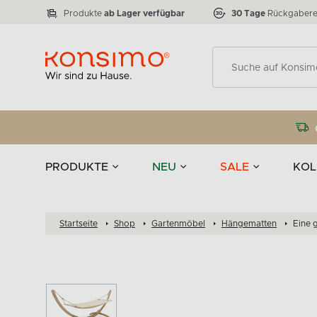
Lampen
Tischgeschirr u
VICTO
ELEGANT
zu 50 %
Tischla
Anzahl der Produkte:
Anzahl der Produkte:
77
888
Produkte
ab Lager verfügbar
30 Tage
Rückgabere
Deko
PRODUKTE
NEU
SALE
KOL
Startseite
Shop
Gartenmöbel
Hängematten
Eine 