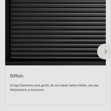
Fräsen
len, die das
Frezowanie ermöglicht die Möglichkeit, beliebige For
Oberflächenveredelungen zu geben.