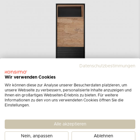
Datenschutzbestimmungen
Wir verwenden Cookies
Wir können diese zur Analyse unserer Besucherdaten platzieren, um
unsere Webseite zu verbessern, personalisierte Inhalte anzuzeigen und
Ihnen ein großartiges Webseiten-Erlebnis zu bieten. Für weitere
Informationen zu den von uns verwendeten Cookies öffnen Sie die
Kollektion LOFTY
Einstellungen.
Die LOFTY-Kollektion ist das Ergebnis der
Alle akzeptieren
Arbeit herausragender Professoren. Sie wurde
so konzipiert, dass sie so vielseitig wie möglich
Nein, anpassen
Ablehnen