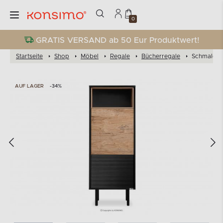
0
GRATIS VERSAND ab 50 Eur Produktwert!
Startseite
Shop
Möbel
Regale
Bücherregale
Schmales R
AUF LAGER
-34%