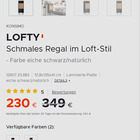
KONSIMO
LOFTY
Schmales Regal im Loft-Stil
- Farbe eiche schwarz/natürlich
12607.33.883
51,8x135x41 cm
Laminierte Platte
eiche schwarz/natürlich
DETAILS
5
Bewertungen
230
349
€
€
Niedrigster Preis der letzten 30 Tage vor der Preisreduzierung:
230
€
Verfügbare Farben (2):