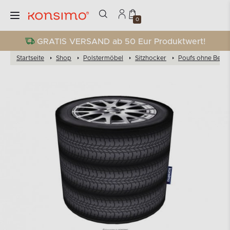
0
GRATIS VERSAND ab 50 Eur Produktwert!
Startseite
Shop
Polstermöbel
Sitzhocker
Poufs ohne Beine