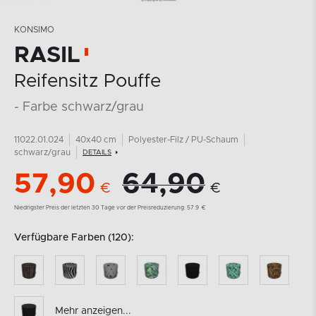
KONSIMO
RASIL
Reifensitz Pouffe
- Farbe schwarz/grau
11022.01.024
40x40 cm
Polyester-Filz / PU-Schaum
schwarz/grau
DETAILS
57,90
64,90
€
€
Niedrigster Preis der letzten 30 Tage vor der Preisreduzierung:
57.9
€
Verfügbare Farben (120):
Mehr anzeigen...