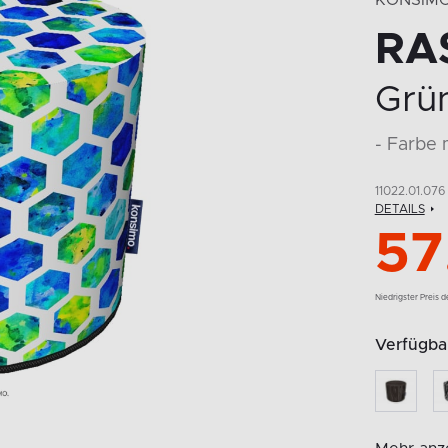
KONSIM
RA
Grün
- Farbe 
11022.01.076
DETAILS
57
Niedrigster Preis 
Verfügba