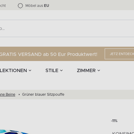
nd Accessoires
Die LOFTY-Möbelkollektion bis zu 34 %
Esszimmerstühle
EPIRI
TEENS
mpen
Vorhänge
G
Anzahl der Produkte:
Anzahl der Produkte:
40
173
cht
Möbel aus
EU
GRATIS VERSAND ab 50 Eur Produktwert!
JETZ ENTDEC
LEKTIONEN
STILE
ZIMMER
hne Beine
Grüner blauer Sitzpouffe
-11%