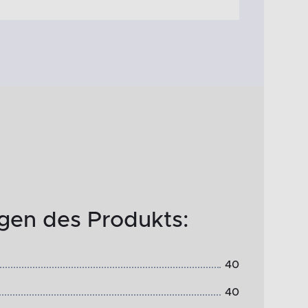
en des Produkts:
40
40