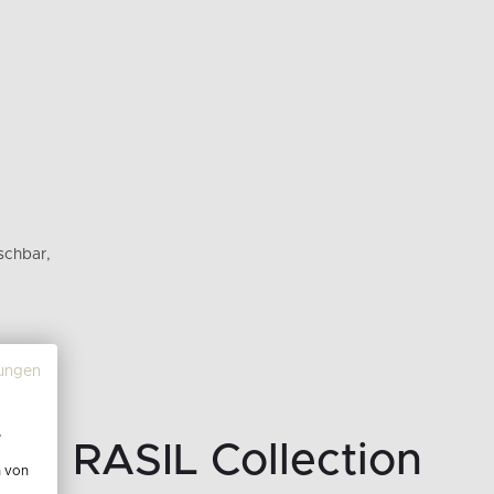
schbar,
ungen
e
RASIL Collection
n von