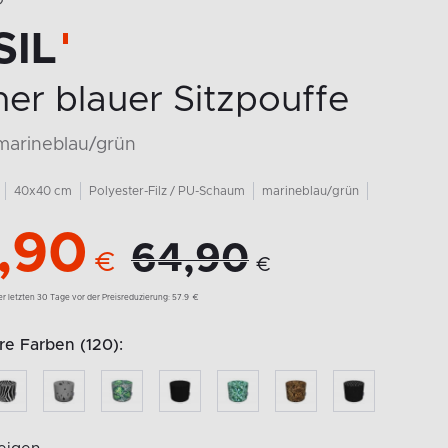
O
SIL
er blauer Sitzpouffe
marineblau/grün
40x40 cm
Polyester-Filz / PU-Schaum
marineblau/grün
,90
64,90
€
€
der letzten 30 Tage vor der Preisreduzierung:
57.9
€
re Farben (120):