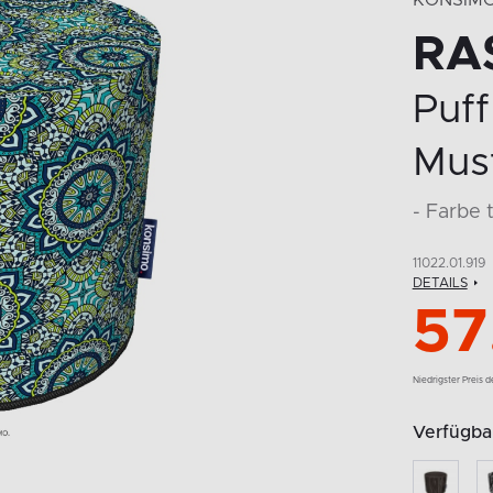
KONSIM
RA
Puff
Mus
- Farbe 
11022.01.919
DETAILS
57
Niedrigster Preis 
Verfügba