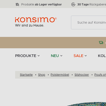
Lampen
Tischgeschirr u
VICTO
ELEGANT
zu 50 %
Tischla
Anzahl der Produkte:
Anzahl der Produkte:
77
888
Produkte
ab Lager verfügbar
30 Tage
Rückgabere
Deko
PRODUKTE
NEU
SALE
KOL
Startseite
Shop
Polstermöbel
Sitzhocker
Poufs o