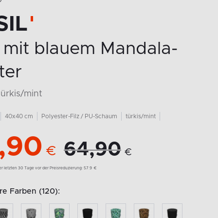
O
SIL
 mit blauem Mandala-
ter
türkis/mint
40x40 cm
Polyester-Filz / PU-Schaum
türkis/mint
,90
64,90
€
€
der letzten 30 Tage vor der Preisreduzierung:
57.9
€
re Farben (120):