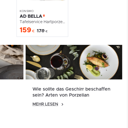
KONSIMO
KONSIMO
AD BELLA
AD BELLA
Tafelservice Hartporzellan gebrochenes Ecru/Gold 6...
Tafelservice Hartporzellan gebrochenes Ecru/Gold 6...
Tafelservice Hartporzellan gebrochenes Ecru/Gold 6...
159
159
179
179
€
€
€
€
Wie sollte das Geschirr beschaffen
sein? Arten von Porzellan
MEHR LESEN