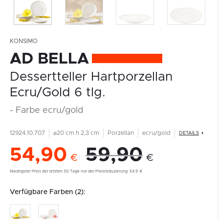
KONSIMO
AD BELLA
Dessertteller Hartporzellan
Ecru/Gold 6 tlg.
- Farbe ecru/gold
12924.10.707
⌀20 cm h 2,3 cm
Porzellan
ecru/gold
DETAILS
54,90
59,90
€
€
Niedrigster Preis der letzten 30 Tage vor der Preisreduzierung:
54.9
€
Verfügbare Farben (2):