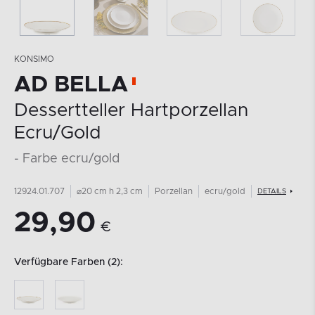
KONSIMO
AD BELLA
Dessertteller Hartporzellan
Ecru/Gold
- Farbe ecru/gold
12924.01.707
⌀20 cm h 2,3 cm
Porzellan
ecru/gold
DETAILS
29,90
€
Verfügbare Farben (2):