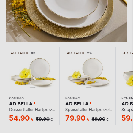
AUF LAGER
-8%
AUF LAGER
-11%
AUF L
KONSIMO
KONSIMO
KONSI
AD BELLA
AD BELLA
AD 
Dessertteller Hartporzellan Ecru/Gold 6 tlg.
Speiseteller Hartporzellan ecru/gold 6 tlg.
54,90
79,90
59
59,90
89,90
€
€
€
€