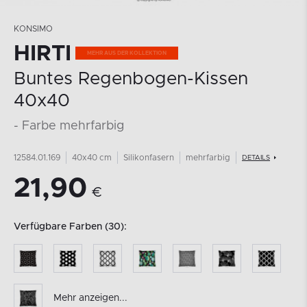
KONSIMO
HIRTI
Buntes Regenbogen-Kissen
40x40
- Farbe mehrfarbig
12584.01.169
40x40 cm
Silikonfasern
mehrfarbig
DETAILS
21,90
€
Verfügbare Farben (30):
Mehr anzeigen...