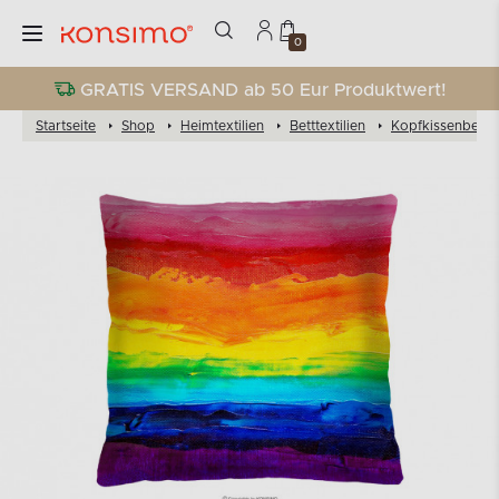
0
GRATIS VERSAND ab 50 Eur Produktwert!
Startseite
Shop
Heimtextilien
Betttextilien
Kopfkissenbezü