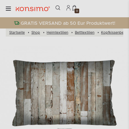
0
GRATIS VERSAND ab 50 Eur Produktwert!
Startseite
Shop
Heimtextilien
Betttextilien
Kopfkissenbezü