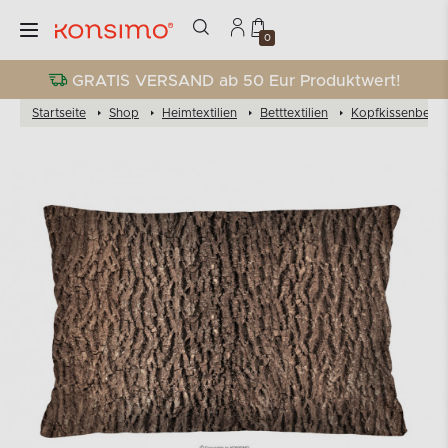
0
GRATIS VERSAND ab 50 Eur Produktwert!
Startseite
Shop
Heimtextilien
Betttextilien
Kopfkissenbezü