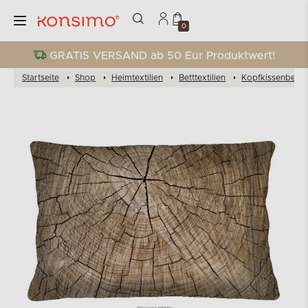
0
GRATIS VERSAND ab 50 Eur Produktwert!
Startseite
Shop
Heimtextilien
Betttextilien
Kopfkissenbezü