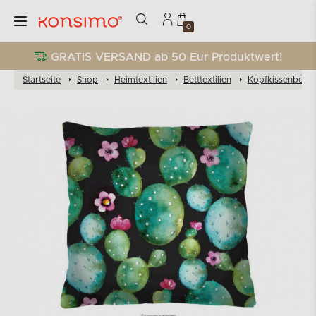
0
GRATIS VERSAND ab 50 Eur Produktwert!
Startseite
Shop
Heimtextilien
Betttextilien
Kopfkissenbezü