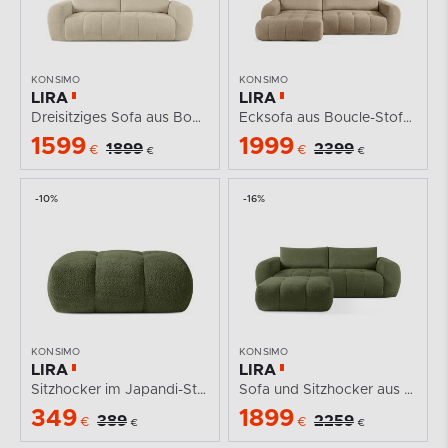
KONSIMO
KONSIMO
LIRA
LIRA
Dreisitziges Sofa aus Bouclé-Stoff in Hellbeige
Ecksofa aus Boucle-Stoff beige links
1599
1999
1899
2399
€
€
€
€
-10%
-16%
KONSIMO
KONSIMO
LIRA
LIRA
Sitzhocker im Japandi-Stil aus Bouclé in Oliv
Sofa und Sitzhocker aus Bouclé-Stoff in Oliv
349
1899
389
2259
€
€
€
€