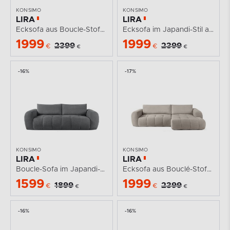
KONSIMO
KONSIMO
LIRA
LIRA
Ecksofa aus Boucle-Stoff weiß links
Ecksofa im Japandi-Stil aus Bouclé in Oliv, rechts
1999
1999
2399
2399
€
€
€
€
-16%
-17%
KONSIMO
KONSIMO
LIRA
LIRA
Boucle-Sofa im Japandi-Stil, dunkelgrau
Ecksofa aus Bouclé-Stoff in Grau, rechts
1599
1999
1899
2399
€
€
€
€
-16%
-16%