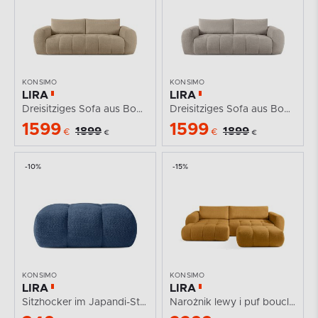
KONSIMO
KONSIMO
LIRA
LIRA
Dreisitziges Sofa aus Bouclé-Stoff in Beige
Dreisitziges Sofa aus Bouclé-Stoff in Grau
1599
1599
1899
1899
€
€
€
€
-10%
-15%
KONSIMO
KONSIMO
LIRA
LIRA
Sitzhocker im Japandi-Stil aus Bouclé in Marineblau
Narożnik lewy i puf boucle miodowy