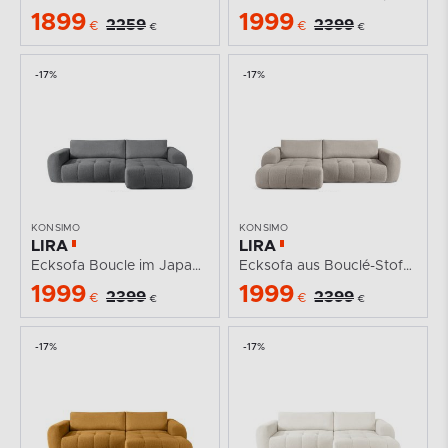
1899
1999
2259
2399
€
€
€
€
-17%
-17%
KONSIMO
KONSIMO
LIRA
LIRA
Ecksofa Boucle im Japandi-Stil dunkelgrau rechts
Ecksofa aus Bouclé-Stoff grau links
1999
1999
2399
2399
€
€
€
€
-17%
-17%