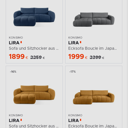
KONSIMO
KONSIMO
LIRA
LIRA
Sofa und Sitzhocker aus Bouclé-Stoff in Marineblau
Ecksofa Boucle im Japandi-Stil dunkelgrau links
1899
1999
2259
2399
€
€
€
€
-16%
-17%
KONSIMO
KONSIMO
LIRA
LIRA
Sofa und Sitzhocker aus Bouclé-Stoff in Honig
Ecksofa Boucle im Japandi-Stil honigfarben links