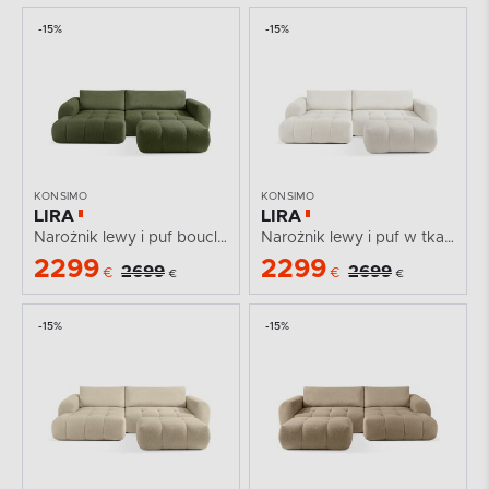
-15%
-15%
KONSIMO
KONSIMO
LIRA
LIRA
Narożnik lewy i puf boucle oliwkowy
Narożnik lewy i puf w tkaninie boucle biały
2299
2299
2699
2699
€
€
€
€
-15%
-15%