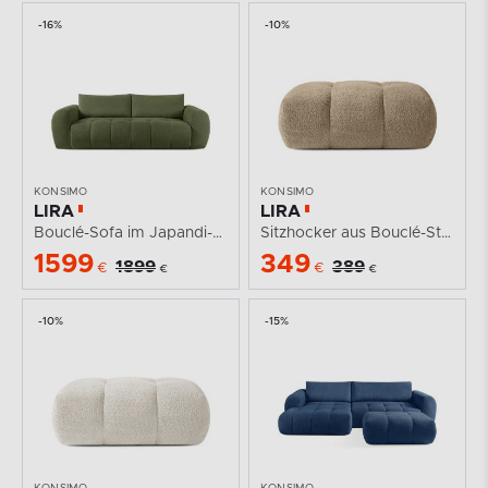
-16%
-10%
KONSIMO
KONSIMO
LIRA
LIRA
Bouclé-Sofa im Japandi-Stil in Oliv
Sitzhocker aus Bouclé-Stoff in Beige
1599
349
1899
389
€
€
€
€
-10%
-15%
KONSIMO
KONSIMO