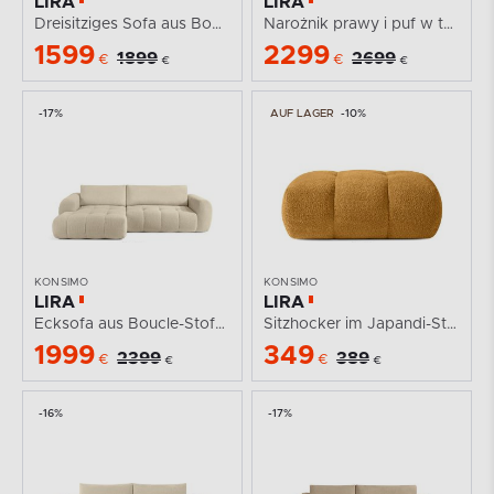
LIRA
LIRA
Dreisitziges Sofa aus Bouclé-Stoff in Weiß
Narożnik prawy i puf w tkaninie boucle szary
1599
2299
1899
2699
€
€
€
€
-17%
AUF LAGER
-10%
KONSIMO
KONSIMO
LIRA
LIRA
Ecksofa aus Boucle-Stoff hellbeige links
Sitzhocker im Japandi-Stil aus Bouclé in Honig
1999
349
2399
389
€
€
€
€
-16%
-17%