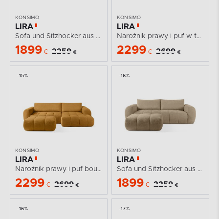
KONSIMO
KONSIMO
LIRA
LIRA
Sofa und Sitzhocker aus Bouclé-Stoff in Grau
Narożnik prawy i puf w tkaninie boucle jasny beżowy
1899
2299
2259
2699
€
€
€
€
-15%
-16%
KONSIMO
KONSIMO
LIRA
LIRA
Narożnik prawy i puf boucle miodowy
Sofa und Sitzhocker aus Bouclé-Stoff in Beige
2299
1899
2699
2259
€
€
€
€
-16%
-17%