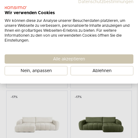
Datenschutzbestimmungen
Wir verwenden Cookies
-17%
-17%
Wir können diese zur Analyse unserer Besucherdaten platzieren, um
unsere Webseite zu verbessern, personalisierte Inhalte anzuzeigen und
Ihnen ein großartiges Webseiten-Erlebnis zu bieten. Für weitere
Informationen zu den von uns verwendeten Cookies öffnen Sie die
Einstellungen.
Alle akzeptieren
KONSIMO
KONSIMO
LIRA
LIRA
Nein, anpassen
Ablehnen
Ecksofa Boucle im Japandi-Stil olivgrün links
Ecksofa Boucle im Japandi-Stil marineblau rechts
1999
1999
2399
2399
€
€
€
€
-17%
-17%