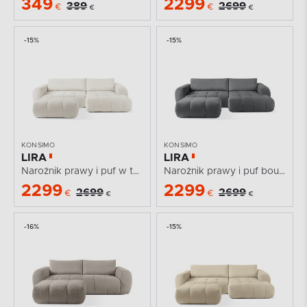
349
2299
389
2699
€
€
€
€
-15%
-15%
KONSIMO
KONSIMO
LIRA
LIRA
Narożnik prawy i puf w tkaninie boucle biały
Narożnik prawy i puf boucle ciemny szary
2299
2299
2699
2699
€
€
€
€
-16%
-15%