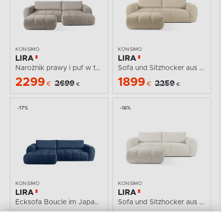
KONSIMO
KONSIMO
LIRA
LIRA
Narożnik prawy i puf w tkaninie boucle szary
Sofa und Sitzhocker aus Bouclé-Stoff in Hellbeige
2299
1899
2699
2259
€
€
€
€
-17%
-16%
KONSIMO
KONSIMO
LIRA
LIRA
Ecksofa Boucle im Japandi-Stil marineblau links
Sofa und Sitzhocker aus Bouclé-Stoff in Weiß
1999
1899
2399
2259
€
€
€
€