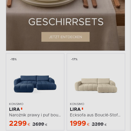
-15%
-17%
KONSIMO
KONSIMO
LIRA
LIRA
Narożnik prawy i puf boucle granatowy
Ecksofa aus Bouclé-Stoff in Hellbeige, rechts
2299
1999
2699
2399
€
€
€
€