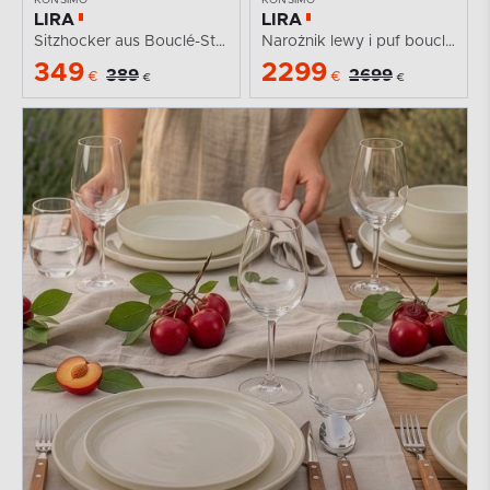
LIRA
LIRA
Sitzhocker aus Bouclé-Stoff in Weiß
Narożnik lewy i puf boucle granatowy
349
2299
389
2699
€
€
€
€