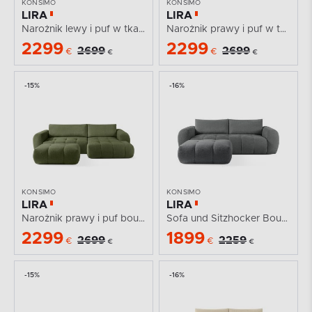
KONSIMO
KONSIMO
LIRA
LIRA
Narożnik lewy i puf w tkaninie boucle jasny beżowy
Narożnik prawy i puf w tkaninie boucle beżowy
2299
2299
2699
2699
€
€
€
€
-15%
-16%
KONSIMO
KONSIMO
LIRA
LIRA
Narożnik prawy i puf boucle oliwkowy
Sofa und Sitzhocker Boucle dunkelgrau
2299
1899
2699
2259
€
€
€
€
-15%
-16%