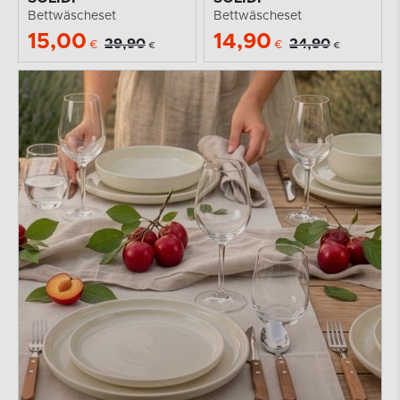
Bettwäscheset
Bettwäscheset
15,00
14,90
29,90
24,90
€
€
€
€